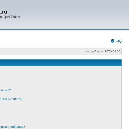
.ru
 Opel Zafira
FAQ
Часовой пояс:
UTC+04:00
 в них?
т разные цвета?
чные сообщения!