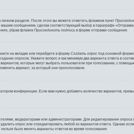
в личном разделе. После этого вы можете отметить флажком пункт
Присоедин
м вашим сообщениям, сделав соответствующий выбор в параграфе «Отправка
ниях, убрав флажок
Присоединить подпись
в форме отправки сообщения.
ните на вкладке или перейдите в форму
Создать опрос
под основной формой
создание опросов. Укажите вопрос и как минимум два варианта ответа в соот
о вариантов, которые могут выбрать пользователи при голосовании, с помощь
изменять вариант, за который они проголосовали.
ратором конференции. Если вам нужно добавить количество вариантов, прев
здателями, модераторами или администраторами. Для редактирования опроса 
е удалить опрос или отредактировать любой из вариантов ответа. Однако есл
ы нельзя было менять варианты ответов во время голосования.