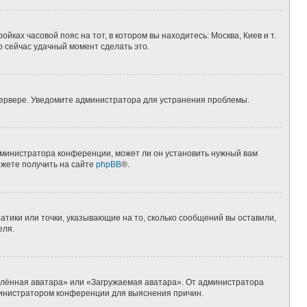
йках часовой пояс на тот, в котором вы находитесь: Москва, Киев и т.
о сейчас удачный момент сделать это.
 сервере. Уведомите администратора для устранения проблемы.
дминистратора конференции, может ли он установить нужный вам
ожете получить на сайте
phpBB
®.
атики или точки, указывающие на то, сколько сообщений вы оставили,
еля.
алённая аватара» или «Загружаемая аватара». От администратора
администратором конференции для выяснения причин.