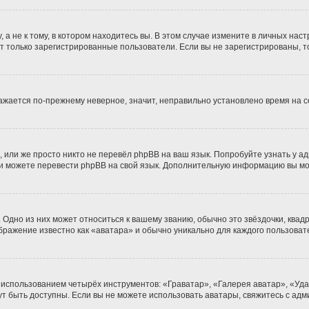
 не к тому, в котором находитесь вы. В этом случае измените в личных настро
гут только зарегистрированные пользователи. Если вы не зарегистрированы, т
бражается по-прежнему неверное, значит, неправильно установлено время на
 или же просто никто не перевёл phpBB на ваш язык. Попробуйте узнать у а
сами можете перевести phpBB на свой язык. Дополнительную информацию вы м
Одно из них может относиться к вашему званию, обычно это звёздочки, квадр
ображение известно как «аватара» и обычно уникально для каждого пользоват
 использованием четырёх инструментов: «Граватар», «Галерея аватар», «Уд
огут быть доступны. Если вы не можете использовать аватары, свяжитесь с 