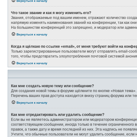
Вернуться к началу
Что такое звание и как я могу изменить его?
Звания, отображаемые под вашим именем, отражают количество созд
напрямую изменять наименования званий на конференции, так как они
На большинстве конференций это запрещено, и модератор или админи
Вернуться к началу
Когда я щёлкаю по ссылке «email», от меня требуют войти на конфе
Только зарегистрированные пользователи могут отправлять email-соо
того, чтобы предотвратить злоупотребления почтовой системой анон
Вернуться к началу
Как мне создать новую тему или сообщение?
Для создания новой темы в форуме щёлкните по кнопке «Новая тема».
Перечень ваших прав доступа находится внизу страниц форума или те
Вернуться к началу
Как мне отредактировать или удалить сообщение?
Если вы не являетесь администратором или модератором конференции,
соответствующем сообщении, иногда только в течение ограниченного в
правок, а также дату и время последней из них. Эта надпись не появ
Учтите, что обычные пользователи не могут удалить сообщение, если на