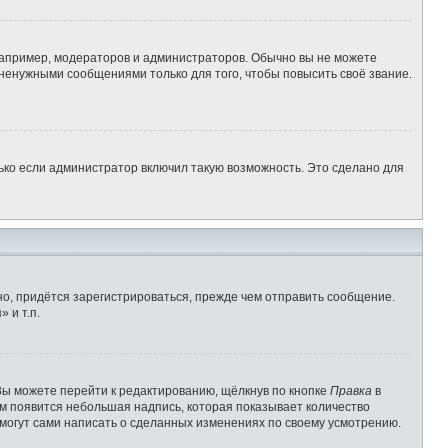
апример, модераторов и администраторов. Обычно вы не можете
ненужными сообщениями только для того, чтобы повысить своё звание.
ько если администратор включил такую возможность. Это сделано для
о, придётся зарегистрироваться, прежде чем отправить сообщение.
 и т.п.
Вы можете перейти к редактированию, щёлкнув по кнопке
Правка
в
им появится небольшая надпись, которая показывает количество
 могут сами написать о сделанных изменениях по своему усмотрению.