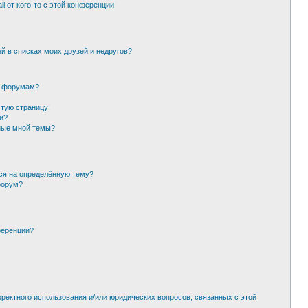
l от кого-то с этой конференции!
й в списках моих друзей и недругов?
и форумам?
стую страницу!
и?
ные мной темы?
ься на определённую тему?
форум?
ференции?
рректного использования и/или юридических вопросов, связанных с этой