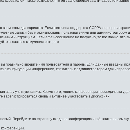
льзователей. Также возможно, что он заблокировал ваш IP-адрес или запрет
то возможны два варианта. Если включена поддержка COPPA и при регистрации
 учётные записи были активированы пользователями или администратором д
ченным инструкциям. Если email-сообщение не получено, то возможно, что в
буйте связаться с администратором.
 вы правильно вводите имя пользователя и пароль. Если данные введены пра
бка в конфигурации конференции, свяжитесь с администратором для исправле
лил вашу учётную запись. Кроме того, многие конференции периодически уд
 зарегистрироваться снова и активнее участвовать в дискуссиях.
ь новый. Перейдите на страницу входа на конференцию и щёлкните на ссылку
м конференции.