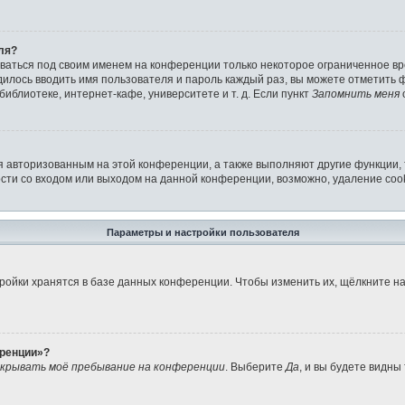
ля?
аваться под своим именем на конференции только некоторое ограниченное вре
дилось вводить имя пользователя и пароль каждый раз, вы можете отметить
иблиотеке, интернет-кафе, университете и т. д. Если пункт
Запомнить меня
я авторизованным на этой конференции, а также выполняют другие функции,
ти со входом или выходом на данной конференции, возможно, удаление cook
Параметры и настройки пользователя
ройки хранятся в базе данных конференции. Чтобы изменить их, щёлкните н
еренции»?
крывать моё пребывание на конференции
. Выберите
Да
, и вы будете видны