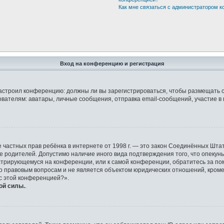
Как мне связаться с администратором 
Вход на конференцию и регистрация
р настроил конференцию: должны ли вы зарегистрироваться, чтобы размещать 
елям: аватары, личные сообщения, отправка email-сообщений, участие в груп
защите частных прав ребёнка в интернете от 1998 г. — это закон Соединённых 
ие родителей. Допустимо наличие иного вида подтверждения того, что опек
гистрирующемуся на конференции, или к самой конференции, обратитесь за по
правовым вопросам и не является объектом юридических отношений, кроме у
 с этой конференцией?».
ой силы.
.