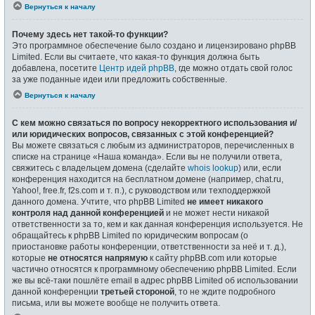
Вернуться к началу
Почему здесь нет такой-то функции?
Это программное обеспечение было создано и лицензировано phpBB
Limited. Если вы считаете, что какая-то функция должна быть
добавлена, посетите
Центр идей phpBB
, где можно отдать свой голос
за уже поданные идеи или предложить собственные.
Вернуться к началу
С кем можно связаться по вопросу некорректного использования и/
или юридических вопросов, связанных с этой конференцией?
Вы можете связаться с любым из администраторов, перечисленных в
списке на странице «Наша команда». Если вы не получили ответа,
свяжитесь с владельцем домена (сделайте
whois lookup
) или, если
конференция находится на бесплатном домене (например, chat.ru,
Yahoo!, free.fr, f2s.com и т. п.), с руководством или техподдержкой
данного домена. Учтите, что phpBB Limited
не имеет никакого
контроля над данной конференцией
и не может нести никакой
ответственности за то, кем и как данная конференция используется. Не
обращайтесь к phpBB Limited по юридическим вопросам (о
приостановке работы конференции, ответственности за неё и т. д.),
которые
не относятся напрямую
к сайту phpBB.com или которые
частично относятся к программному обеспечению phpBB Limited. Если
же вы всё-таки пошлёте email в адрес phpBB Limited об использовании
данной конференции
третьей стороной
, то не ждите подробного
письма, или вы можете вообще не получить ответа.