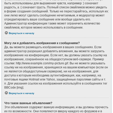
быть использованы для выражения чувств, например :) означает
радость, а :( означает грусть. Полный список смайликов можно увидеть
в форме создания сообщений. Только не перестарайтесь, используя их:
они легко могут сделать сообщение нечитаемым, и модератор может
отредактировать ваше сообщение или вообще удалить его.
Администратор конференции также может ограничить количество
смайликов, которое можно использовать в сообщении.
Вернуться к началу
Могу ли я добавлять изображения к сообщениям?
Да, вы можете размещать изображения в ваших сообщениях. Если
администратор разрешил добавлять вложения, вы можете загрузить
изображение на конференцию. Если нет, вы должны указать ссылку на
изображение, сохранённое на общедоступном веб-сервере. Пример
ссылки: http://www.example.com/my-picture.gif. Вы не можете указывать
ссылку ни на изображения, хранящиеся на вашем компьютере (если он
не является общедоступным сервером), ни на изображения, для
доступа к которым необходима аутентификация, как, например, на
почтовые ящики Hotmail или Yahoo, защищённые паролями сайты и т.
п. Для указания ссылок на изображения используйте в сообщениях тег
BBCode [img].
Вернуться к началу
Что такое важные объявления?
Эти объявления содержат важную информацию, и вы должны прочесть
их по возможности. Они появляются вверху каждого из форумов и в