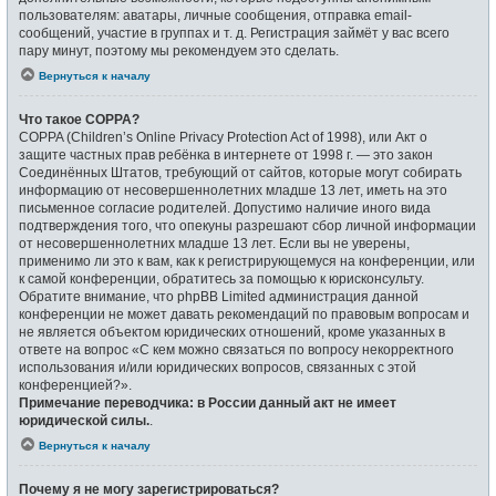
пользователям: аватары, личные сообщения, отправка email-
сообщений, участие в группах и т. д. Регистрация займёт у вас всего
пару минут, поэтому мы рекомендуем это сделать.
Вернуться к началу
Что такое COPPA?
COPPA (Children’s Online Privacy Protection Act of 1998), или Акт о
защите частных прав ребёнка в интернете от 1998 г. — это закон
Соединённых Штатов, требующий от сайтов, которые могут собирать
информацию от несовершеннолетних младше 13 лет, иметь на это
письменное согласие родителей. Допустимо наличие иного вида
подтверждения того, что опекуны разрешают сбор личной информации
от несовершеннолетних младше 13 лет. Если вы не уверены,
применимо ли это к вам, как к регистрирующемуся на конференции, или
к самой конференции, обратитесь за помощью к юрисконсульту.
Обратите внимание, что phpBB Limited администрация данной
конференции не может давать рекомендаций по правовым вопросам и
не является объектом юридических отношений, кроме указанных в
ответе на вопрос «С кем можно связаться по вопросу некорректного
использования и/или юридических вопросов, связанных с этой
конференцией?».
Примечание переводчика: в России данный акт не имеет
юридической силы.
.
Вернуться к началу
Почему я не могу зарегистрироваться?