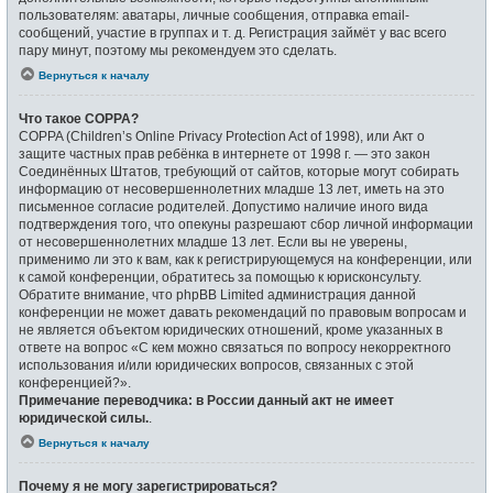
пользователям: аватары, личные сообщения, отправка email-
сообщений, участие в группах и т. д. Регистрация займёт у вас всего
пару минут, поэтому мы рекомендуем это сделать.
Вернуться к началу
Что такое COPPA?
COPPA (Children’s Online Privacy Protection Act of 1998), или Акт о
защите частных прав ребёнка в интернете от 1998 г. — это закон
Соединённых Штатов, требующий от сайтов, которые могут собирать
информацию от несовершеннолетних младше 13 лет, иметь на это
письменное согласие родителей. Допустимо наличие иного вида
подтверждения того, что опекуны разрешают сбор личной информации
от несовершеннолетних младше 13 лет. Если вы не уверены,
применимо ли это к вам, как к регистрирующемуся на конференции, или
к самой конференции, обратитесь за помощью к юрисконсульту.
Обратите внимание, что phpBB Limited администрация данной
конференции не может давать рекомендаций по правовым вопросам и
не является объектом юридических отношений, кроме указанных в
ответе на вопрос «С кем можно связаться по вопросу некорректного
использования и/или юридических вопросов, связанных с этой
конференцией?».
Примечание переводчика: в России данный акт не имеет
юридической силы.
.
Вернуться к началу
Почему я не могу зарегистрироваться?