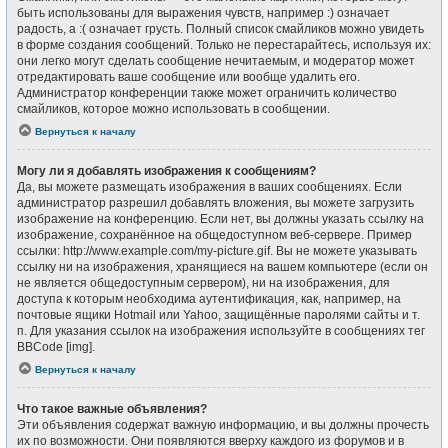
быть использованы для выражения чувств, например :) означает
радость, а :( означает грусть. Полный список смайликов можно увидеть
в форме создания сообщений. Только не перестарайтесь, используя их:
они легко могут сделать сообщение нечитаемым, и модератор может
отредактировать ваше сообщение или вообще удалить его.
Администратор конференции также может ограничить количество
смайликов, которое можно использовать в сообщении.
Вернуться к началу
Могу ли я добавлять изображения к сообщениям?
Да, вы можете размещать изображения в ваших сообщениях. Если
администратор разрешил добавлять вложения, вы можете загрузить
изображение на конференцию. Если нет, вы должны указать ссылку на
изображение, сохранённое на общедоступном веб-сервере. Пример
ссылки: http://www.example.com/my-picture.gif. Вы не можете указывать
ссылку ни на изображения, хранящиеся на вашем компьютере (если он
не является общедоступным сервером), ни на изображения, для
доступа к которым необходима аутентификация, как, например, на
почтовые ящики Hotmail или Yahoo, защищённые паролями сайты и т.
п. Для указания ссылок на изображения используйте в сообщениях тег
BBCode [img].
Вернуться к началу
Что такое важные объявления?
Эти объявления содержат важную информацию, и вы должны прочесть
их по возможности. Они появляются вверху каждого из форумов и в