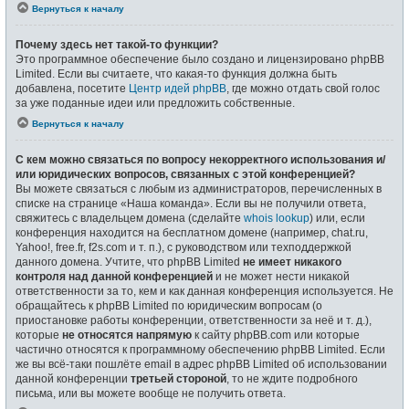
Вернуться к началу
Почему здесь нет такой-то функции?
Это программное обеспечение было создано и лицензировано phpBB
Limited. Если вы считаете, что какая-то функция должна быть
добавлена, посетите
Центр идей phpBB
, где можно отдать свой голос
за уже поданные идеи или предложить собственные.
Вернуться к началу
С кем можно связаться по вопросу некорректного использования и/
или юридических вопросов, связанных с этой конференцией?
Вы можете связаться с любым из администраторов, перечисленных в
списке на странице «Наша команда». Если вы не получили ответа,
свяжитесь с владельцем домена (сделайте
whois lookup
) или, если
конференция находится на бесплатном домене (например, chat.ru,
Yahoo!, free.fr, f2s.com и т. п.), с руководством или техподдержкой
данного домена. Учтите, что phpBB Limited
не имеет никакого
контроля над данной конференцией
и не может нести никакой
ответственности за то, кем и как данная конференция используется. Не
обращайтесь к phpBB Limited по юридическим вопросам (о
приостановке работы конференции, ответственности за неё и т. д.),
которые
не относятся напрямую
к сайту phpBB.com или которые
частично относятся к программному обеспечению phpBB Limited. Если
же вы всё-таки пошлёте email в адрес phpBB Limited об использовании
данной конференции
третьей стороной
, то не ждите подробного
письма, или вы можете вообще не получить ответа.