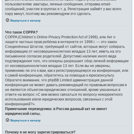
пользователям: аватары, личные сообщения, отправка email-
сообщений, участие в группах и т. д. Регистрация займёт у вас всего
пару минут, поэтому мы рекомендуем это сделать.
Вернуться к началу
Что такое COPPA?
COPPA (Children’s Online Privacy Protection Act of 1998), или Акт о
защите частных прав ребёнка в интернете от 1998 г. — это закон
Соединённых Штатов, требующий от сайтов, которые могут собирать
информацию от несовершеннолетних младше 13 лет, иметь на это
письменное согласие родителей. Допустимо наличие иного вида
подтверждения того, что опекуны разрешают сбор личной информации
от несовершеннолетних младше 13 лет. Если вы не уверены,
применимо ли это к вам, как к регистрирующемуся на конференции, или
к самой конференции, обратитесь за помощью к юрисконсульту.
Обратите внимание, что phpBB Limited администрация данной
конференции не может давать рекомендаций по правовым вопросам и
не является объектом юридических отношений, кроме указанных в
ответе на вопрос «С кем можно связаться по вопросу некорректного
использования и/или юридических вопросов, связанных с этой
конференцией?».
Примечание переводчика: в России данный акт не имеет
юридической силы.
.
Вернуться к началу
Почему я не могу зарегистрироваться?