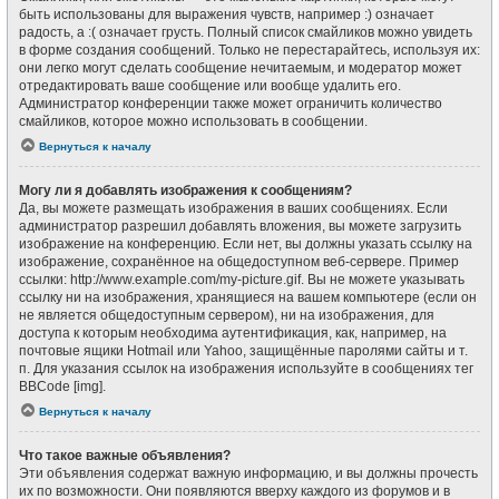
быть использованы для выражения чувств, например :) означает
радость, а :( означает грусть. Полный список смайликов можно увидеть
в форме создания сообщений. Только не перестарайтесь, используя их:
они легко могут сделать сообщение нечитаемым, и модератор может
отредактировать ваше сообщение или вообще удалить его.
Администратор конференции также может ограничить количество
смайликов, которое можно использовать в сообщении.
Вернуться к началу
Могу ли я добавлять изображения к сообщениям?
Да, вы можете размещать изображения в ваших сообщениях. Если
администратор разрешил добавлять вложения, вы можете загрузить
изображение на конференцию. Если нет, вы должны указать ссылку на
изображение, сохранённое на общедоступном веб-сервере. Пример
ссылки: http://www.example.com/my-picture.gif. Вы не можете указывать
ссылку ни на изображения, хранящиеся на вашем компьютере (если он
не является общедоступным сервером), ни на изображения, для
доступа к которым необходима аутентификация, как, например, на
почтовые ящики Hotmail или Yahoo, защищённые паролями сайты и т.
п. Для указания ссылок на изображения используйте в сообщениях тег
BBCode [img].
Вернуться к началу
Что такое важные объявления?
Эти объявления содержат важную информацию, и вы должны прочесть
их по возможности. Они появляются вверху каждого из форумов и в