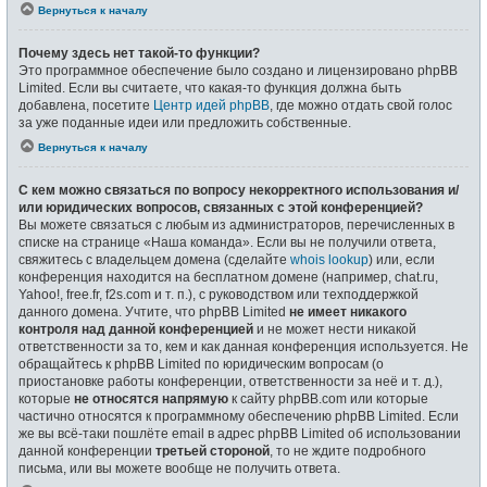
Вернуться к началу
Почему здесь нет такой-то функции?
Это программное обеспечение было создано и лицензировано phpBB
Limited. Если вы считаете, что какая-то функция должна быть
добавлена, посетите
Центр идей phpBB
, где можно отдать свой голос
за уже поданные идеи или предложить собственные.
Вернуться к началу
С кем можно связаться по вопросу некорректного использования и/
или юридических вопросов, связанных с этой конференцией?
Вы можете связаться с любым из администраторов, перечисленных в
списке на странице «Наша команда». Если вы не получили ответа,
свяжитесь с владельцем домена (сделайте
whois lookup
) или, если
конференция находится на бесплатном домене (например, chat.ru,
Yahoo!, free.fr, f2s.com и т. п.), с руководством или техподдержкой
данного домена. Учтите, что phpBB Limited
не имеет никакого
контроля над данной конференцией
и не может нести никакой
ответственности за то, кем и как данная конференция используется. Не
обращайтесь к phpBB Limited по юридическим вопросам (о
приостановке работы конференции, ответственности за неё и т. д.),
которые
не относятся напрямую
к сайту phpBB.com или которые
частично относятся к программному обеспечению phpBB Limited. Если
же вы всё-таки пошлёте email в адрес phpBB Limited об использовании
данной конференции
третьей стороной
, то не ждите подробного
письма, или вы можете вообще не получить ответа.