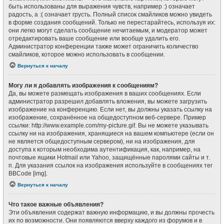
быть использованы для выражения чувств, например :) означает
радость, а :( означает грусть. Полный список смайликов можно увидеть
в форме создания сообщений. Только не перестарайтесь, используя их:
они легко могут сделать сообщение нечитаемым, и модератор может
отредактировать ваше сообщение или вообще удалить его.
Администратор конференции также может ограничить количество
смайликов, которое можно использовать в сообщении.
Вернуться к началу
Могу ли я добавлять изображения к сообщениям?
Да, вы можете размещать изображения в ваших сообщениях. Если
администратор разрешил добавлять вложения, вы можете загрузить
изображение на конференцию. Если нет, вы должны указать ссылку на
изображение, сохранённое на общедоступном веб-сервере. Пример
ссылки: http://www.example.com/my-picture.gif. Вы не можете указывать
ссылку ни на изображения, хранящиеся на вашем компьютере (если он
не является общедоступным сервером), ни на изображения, для
доступа к которым необходима аутентификация, как, например, на
почтовые ящики Hotmail или Yahoo, защищённые паролями сайты и т.
п. Для указания ссылок на изображения используйте в сообщениях тег
BBCode [img].
Вернуться к началу
Что такое важные объявления?
Эти объявления содержат важную информацию, и вы должны прочесть
их по возможности. Они появляются вверху каждого из форумов и в