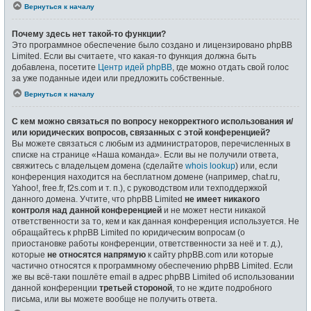
Вернуться к началу
Почему здесь нет такой-то функции?
Это программное обеспечение было создано и лицензировано phpBB
Limited. Если вы считаете, что какая-то функция должна быть
добавлена, посетите
Центр идей phpBB
, где можно отдать свой голос
за уже поданные идеи или предложить собственные.
Вернуться к началу
С кем можно связаться по вопросу некорректного использования и/
или юридических вопросов, связанных с этой конференцией?
Вы можете связаться с любым из администраторов, перечисленных в
списке на странице «Наша команда». Если вы не получили ответа,
свяжитесь с владельцем домена (сделайте
whois lookup
) или, если
конференция находится на бесплатном домене (например, chat.ru,
Yahoo!, free.fr, f2s.com и т. п.), с руководством или техподдержкой
данного домена. Учтите, что phpBB Limited
не имеет никакого
контроля над данной конференцией
и не может нести никакой
ответственности за то, кем и как данная конференция используется. Не
обращайтесь к phpBB Limited по юридическим вопросам (о
приостановке работы конференции, ответственности за неё и т. д.),
которые
не относятся напрямую
к сайту phpBB.com или которые
частично относятся к программному обеспечению phpBB Limited. Если
же вы всё-таки пошлёте email в адрес phpBB Limited об использовании
данной конференции
третьей стороной
, то не ждите подробного
письма, или вы можете вообще не получить ответа.