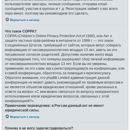
пользователям: аватары, личные сообщения, отправка email-
сообщений, участие в группах и т. д. Регистрация займёт у вас всего
пару минут, поэтому мы рекомендуем это сделать.
Вернуться к началу
Что такое COPPA?
COPPA (Children’s Online Privacy Protection Act of 1998), или Акт о
защите частных прав ребёнка в интернете от 1998 г. — это закон
Соединённых Штатов, требующий от сайтов, которые могут собирать
информацию от несовершеннолетних младше 13 лет, иметь на это
письменное согласие родителей. Допустимо наличие иного вида
подтверждения того, что опекуны разрешают сбор личной информации
от несовершеннолетних младше 13 лет. Если вы не уверены,
применимо ли это к вам, как к регистрирующемуся на конференции, или
к самой конференции, обратитесь за помощью к юрисконсульту.
Обратите внимание, что phpBB Limited администрация данной
конференции не может давать рекомендаций по правовым вопросам и
не является объектом юридических отношений, кроме указанных в
ответе на вопрос «С кем можно связаться по вопросу некорректного
использования и/или юридических вопросов, связанных с этой
конференцией?».
Примечание переводчика: в России данный акт не имеет
юридической силы.
.
Вернуться к началу
Почему я не могу зарегистрироваться?