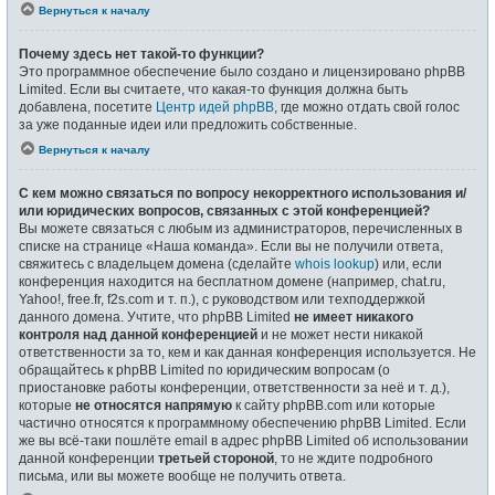
Вернуться к началу
Почему здесь нет такой-то функции?
Это программное обеспечение было создано и лицензировано phpBB
Limited. Если вы считаете, что какая-то функция должна быть
добавлена, посетите
Центр идей phpBB
, где можно отдать свой голос
за уже поданные идеи или предложить собственные.
Вернуться к началу
С кем можно связаться по вопросу некорректного использования и/
или юридических вопросов, связанных с этой конференцией?
Вы можете связаться с любым из администраторов, перечисленных в
списке на странице «Наша команда». Если вы не получили ответа,
свяжитесь с владельцем домена (сделайте
whois lookup
) или, если
конференция находится на бесплатном домене (например, chat.ru,
Yahoo!, free.fr, f2s.com и т. п.), с руководством или техподдержкой
данного домена. Учтите, что phpBB Limited
не имеет никакого
контроля над данной конференцией
и не может нести никакой
ответственности за то, кем и как данная конференция используется. Не
обращайтесь к phpBB Limited по юридическим вопросам (о
приостановке работы конференции, ответственности за неё и т. д.),
которые
не относятся напрямую
к сайту phpBB.com или которые
частично относятся к программному обеспечению phpBB Limited. Если
же вы всё-таки пошлёте email в адрес phpBB Limited об использовании
данной конференции
третьей стороной
, то не ждите подробного
письма, или вы можете вообще не получить ответа.