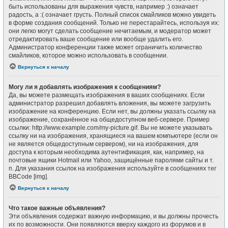
быть использованы для выражения чувств, например :) означает
радость, а :( означает грусть. Полный список смайликов можно увидеть
в форме создания сообщений. Только не перестарайтесь, используя их:
они легко могут сделать сообщение нечитаемым, и модератор может
отредактировать ваше сообщение или вообще удалить его.
Администратор конференции также может ограничить количество
смайликов, которое можно использовать в сообщении.
Вернуться к началу
Могу ли я добавлять изображения к сообщениям?
Да, вы можете размещать изображения в ваших сообщениях. Если
администратор разрешил добавлять вложения, вы можете загрузить
изображение на конференцию. Если нет, вы должны указать ссылку на
изображение, сохранённое на общедоступном веб-сервере. Пример
ссылки: http://www.example.com/my-picture.gif. Вы не можете указывать
ссылку ни на изображения, хранящиеся на вашем компьютере (если он
не является общедоступным сервером), ни на изображения, для
доступа к которым необходима аутентификация, как, например, на
почтовые ящики Hotmail или Yahoo, защищённые паролями сайты и т.
п. Для указания ссылок на изображения используйте в сообщениях тег
BBCode [img].
Вернуться к началу
Что такое важные объявления?
Эти объявления содержат важную информацию, и вы должны прочесть
их по возможности. Они появляются вверху каждого из форумов и в