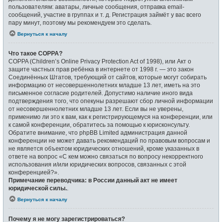
пользователям: аватары, личные сообщения, отправка email-
сообщений, участие в группах и т. д. Регистрация займёт у вас всего
пару минут, поэтому мы рекомендуем это сделать.
Вернуться к началу
Что такое COPPA?
COPPA (Children’s Online Privacy Protection Act of 1998), или Акт о
защите частных прав ребёнка в интернете от 1998 г. — это закон
Соединённых Штатов, требующий от сайтов, которые могут собирать
информацию от несовершеннолетних младше 13 лет, иметь на это
письменное согласие родителей. Допустимо наличие иного вида
подтверждения того, что опекуны разрешают сбор личной информации
от несовершеннолетних младше 13 лет. Если вы не уверены,
применимо ли это к вам, как к регистрирующемуся на конференции, или
к самой конференции, обратитесь за помощью к юрисконсульту.
Обратите внимание, что phpBB Limited администрация данной
конференции не может давать рекомендаций по правовым вопросам и
не является объектом юридических отношений, кроме указанных в
ответе на вопрос «С кем можно связаться по вопросу некорректного
использования и/или юридических вопросов, связанных с этой
конференцией?».
Примечание переводчика: в России данный акт не имеет
юридической силы.
.
Вернуться к началу
Почему я не могу зарегистрироваться?