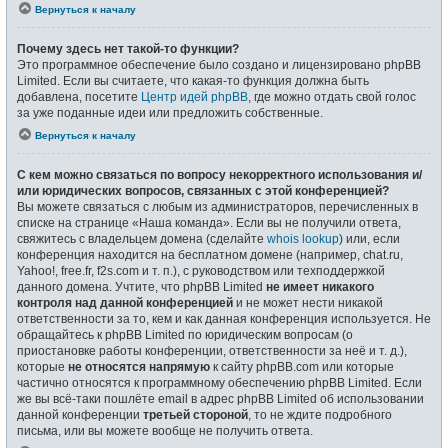
Вернуться к началу
Почему здесь нет такой-то функции?
Это программное обеспечение было создано и лицензировано phpBB
Limited. Если вы считаете, что какая-то функция должна быть
добавлена, посетите
Центр идей phpBB
, где можно отдать свой голос
за уже поданные идеи или предложить собственные.
Вернуться к началу
С кем можно связаться по вопросу некорректного использования и/
или юридических вопросов, связанных с этой конференцией?
Вы можете связаться с любым из администраторов, перечисленных в
списке на странице «Наша команда». Если вы не получили ответа,
свяжитесь с владельцем домена (сделайте
whois lookup
) или, если
конференция находится на бесплатном домене (например, chat.ru,
Yahoo!, free.fr, f2s.com и т. п.), с руководством или техподдержкой
данного домена. Учтите, что phpBB Limited
не имеет никакого
контроля над данной конференцией
и не может нести никакой
ответственности за то, кем и как данная конференция используется. Не
обращайтесь к phpBB Limited по юридическим вопросам (о
приостановке работы конференции, ответственности за неё и т. д.),
которые
не относятся напрямую
к сайту phpBB.com или которые
частично относятся к программному обеспечению phpBB Limited. Если
же вы всё-таки пошлёте email в адрес phpBB Limited об использовании
данной конференции
третьей стороной
, то не ждите подробного
письма, или вы можете вообще не получить ответа.