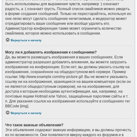
быть использованы для выражения чувств, например :) означает
радость, а :( означает грусть. Полный список смайликов можно увидеть
в форме создания сообщений. Только не перестарайтесь, используя их:
они легко могут сделать сообщение нечитаемым, и модератор может
отредактировать ваше сообщение или вообще удалить его.
Администратор конференции также может ограничить количество
смайликов, которое можно использовать в сообщении.
Вернуться к началу
Могу ли я добавлять изображения к сообщениям?
Да, вы можете размещать изображения в ваших сообщениях. Если
администратор разрешил добавлять вложения, вы можете загрузить
изображение на конференцию. Если нет, вы должны указать ссылку на
изображение, сохранённое на общедоступном веб-сервере. Пример
ссылки: http://www.example.com/my-picture.gif. Вы не можете указывать
ссылку ни на изображения, хранящиеся на вашем компьютере (если он
не является общедоступным сервером), ни на изображения, для
доступа к которым необходима аутентификация, как, например, на
почтовые ящики Hotmail или Yahoo, защищённые паролями сайты и т.
п. Для указания ссылок на изображения используйте в сообщениях тег
BBCode [img].
Вернуться к началу
Что такое важные объявления?
Эти объявления содержат важную информацию, и вы должны прочесть
их по возможности. Они появляются вверху каждого из форумов и в