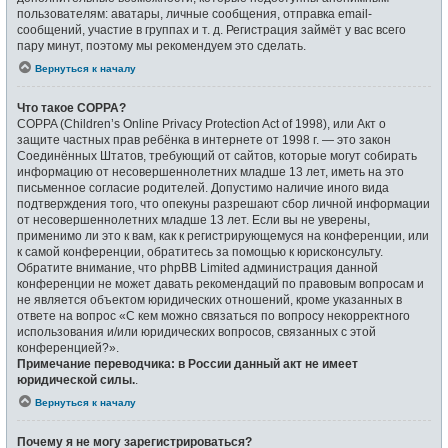
пользователям: аватары, личные сообщения, отправка email-
сообщений, участие в группах и т. д. Регистрация займёт у вас всего
пару минут, поэтому мы рекомендуем это сделать.
Вернуться к началу
Что такое COPPA?
COPPA (Children’s Online Privacy Protection Act of 1998), или Акт о
защите частных прав ребёнка в интернете от 1998 г. — это закон
Соединённых Штатов, требующий от сайтов, которые могут собирать
информацию от несовершеннолетних младше 13 лет, иметь на это
письменное согласие родителей. Допустимо наличие иного вида
подтверждения того, что опекуны разрешают сбор личной информации
от несовершеннолетних младше 13 лет. Если вы не уверены,
применимо ли это к вам, как к регистрирующемуся на конференции, или
к самой конференции, обратитесь за помощью к юрисконсульту.
Обратите внимание, что phpBB Limited администрация данной
конференции не может давать рекомендаций по правовым вопросам и
не является объектом юридических отношений, кроме указанных в
ответе на вопрос «С кем можно связаться по вопросу некорректного
использования и/или юридических вопросов, связанных с этой
конференцией?».
Примечание переводчика: в России данный акт не имеет
юридической силы.
.
Вернуться к началу
Почему я не могу зарегистрироваться?