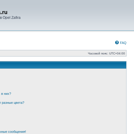
.ru
 Opel Zafira
FAQ
Часовой пояс:
UTC+04:00
 в них?
т разные цвета?
чные сообщения!