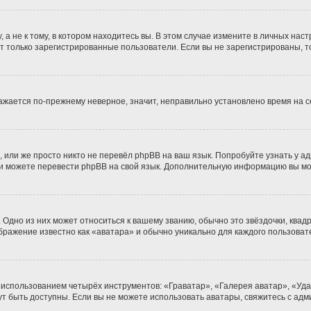
 не к тому, в котором находитесь вы. В этом случае измените в личных настро
гут только зарегистрированные пользователи. Если вы не зарегистрированы, т
бражается по-прежнему неверное, значит, неправильно установлено время на
 или же просто никто не перевёл phpBB на ваш язык. Попробуйте узнать у а
сами можете перевести phpBB на свой язык. Дополнительную информацию вы м
Одно из них может относиться к вашему званию, обычно это звёздочки, квадр
ображение известно как «аватара» и обычно уникально для каждого пользоват
 использованием четырёх инструментов: «Граватар», «Галерея аватар», «Уд
огут быть доступны. Если вы не можете использовать аватары, свяжитесь с 