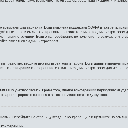
льзователей. Также возможно, что он заблокировал ваш IP-адрес или запрет
то возможны два варианта. Если включена поддержка COPPA и при регистрации
 учётные записи были активированы пользователями или администратором д
ченным инструкциям. Если email-сообщение не получено, то возможно, что в
буйте связаться с администратором.
 вы правильно вводите имя пользователя и пароль. Если данные введены пра
бка в конфигурации конференции, свяжитесь с администратором для исправле
лил вашу учётную запись. Кроме того, многие конференции периодически уд
 зарегистрироваться снова и активнее участвовать в дискуссиях.
ь новый. Перейдите на страницу входа на конференцию и щёлкните на ссылку
м конференции.