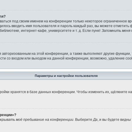
ля?
аваться под своим именем на конференции только некоторое ограниченное вре
дилось вводить имя пользователя и пароль каждый раз, вы можете отметить
иблиотеке, интернет-кафе, университете и т. д. Если пункт
Запомнить меня
я авторизованным на этой конференции, а также выполняют другие функции,
ти со входом или выходом на данной конференции, возможно, удаление cook
Параметры и настройки пользователя
ройки хранятся в базе данных конференции. Чтобы изменить их, щёлкните н
еренции»?
крывать моё пребывание на конференции
. Выберите
Да
, и вы будете видны