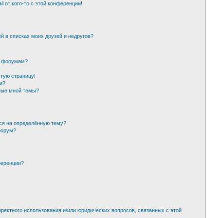
l от кого-то с этой конференции!
й в списках моих друзей и недругов?
и форумам?
стую страницу!
и?
ные мной темы?
ься на определённую тему?
форум?
ференции?
рректного использования и/или юридических вопросов, связанных с этой