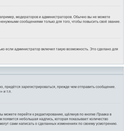
апример, модераторов и администраторов. Обычно вы не можете
ненужными сообщениями только для того, чтобы повысить своё звание.
ько если администратор включил такую возможность. Это сделано для
о, придётся зарегистрироваться, прежде чем отправить сообщение.
 и т.п.
Вы можете перейти к редактированию, щёлкнув по кнопке
Правка
в
им появится небольшая надпись, которая показывает количество
 могут сами написать о сделанных изменениях по своему усмотрению.