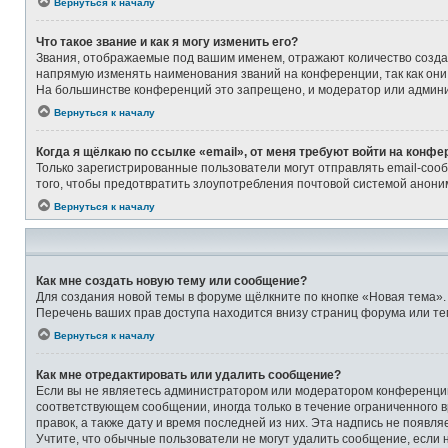
Вернуться к началу
Что такое звание и как я могу изменить его?
Звания, отображаемые под вашим именем, отражают количество созд
напрямую изменять наименования званий на конференции, так как они
На большинстве конференций это запрещено, и модератор или админи
Вернуться к началу
Когда я щёлкаю по ссылке «email», от меня требуют войти на конфе
Только зарегистрированные пользователи могут отправлять email-соо
того, чтобы предотвратить злоупотребления почтовой системой анон
Вернуться к началу
Как мне создать новую тему или сообщение?
Для создания новой темы в форуме щёлкните по кнопке «Новая тема».
Перечень ваших прав доступа находится внизу страниц форума или те
Вернуться к началу
Как мне отредактировать или удалить сообщение?
Если вы не являетесь администратором или модератором конференции,
соответствующем сообщении, иногда только в течение ограниченного в
правок, а также дату и время последней из них. Эта надпись не появ
Учтите, что обычные пользователи не могут удалить сообщение, если на