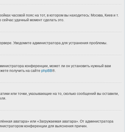
йках часовой пояс на тот, в котором вы находитесь: Москва, Киев и т.
о сейчас удачный момент сделать это.
 сервере. Уведомите администратора для устранения проблемы.
дминистратора конференции, может ли он установить нужный вам
ожете получить на сайте
phpBB
®.
атики или точки, указывающие на то, сколько сообщений вы оставили,
еля.
алённая аватара» или «Загружаемая аватара». От администратора
администратором конференции для выяснения причин.