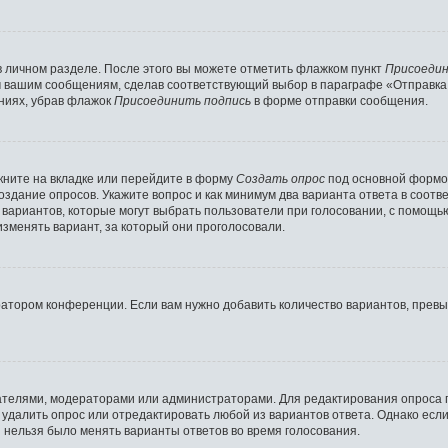
в личном разделе. После этого вы можете отметить флажком пункт
Присоедин
м вашим сообщениям, сделав соответствующий выбор в параграфе «Отправка
ниях, убрав флажок
Присоединить подпись
в форме отправки сообщения.
ните на вкладке или перейдите в форму
Создать опрос
под основной формой
создание опросов. Укажите вопрос и как минимум два варианта ответа в соот
о вариантов, которые могут выбрать пользователи при голосовании, с помощь
изменять вариант, за который они проголосовали.
ратором конференции. Если вам нужно добавить количество вариантов, прев
здателями, модераторами или администраторами. Для редактирования опроса 
е удалить опрос или отредактировать любой из вариантов ответа. Однако есл
ы нельзя было менять варианты ответов во время голосования.