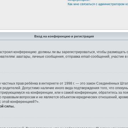
Как мне связаться с администратором 
Вход на конференцию и регистрация
р настроил конференцию: должны ли вы зарегистрироваться, чтобы размещать 
елям: аватары, личные сообщения, отправка email-сообщений, участие в груп
защите частных прав ребёнка в интернете от 1998 г. — это закон Соединённых 
ие родителей. Допустимо наличие иного вида подтверждения того, что опек
гистрирующемуся на конференции, или к самой конференции, обратитесь за по
правовым вопросам и не является объектом юридических отношений, кроме у
 с этой конференцией?».
ой силы.
.