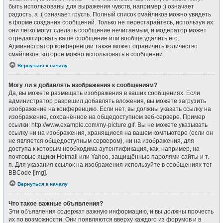
быть использованы для выражения чувств, например :) означает
радость, а :( означает грусть. Полный список смайликов можно увидеть
в форме создания сообщений. Только не перестарайтесь, используя их:
они легко могут сделать сообщение нечитаемым, и модератор может
отредактировать ваше сообщение или вообще удалить его.
Администратор конференции также может ограничить количество
смайликов, которое можно использовать в сообщении.
Вернуться к началу
Могу ли я добавлять изображения к сообщениям?
Да, вы можете размещать изображения в ваших сообщениях. Если
администратор разрешил добавлять вложения, вы можете загрузить
изображение на конференцию. Если нет, вы должны указать ссылку на
изображение, сохранённое на общедоступном веб-сервере. Пример
ссылки: http://www.example.com/my-picture.gif. Вы не можете указывать
ссылку ни на изображения, хранящиеся на вашем компьютере (если он
не является общедоступным сервером), ни на изображения, для
доступа к которым необходима аутентификация, как, например, на
почтовые ящики Hotmail или Yahoo, защищённые паролями сайты и т.
п. Для указания ссылок на изображения используйте в сообщениях тег
BBCode [img].
Вернуться к началу
Что такое важные объявления?
Эти объявления содержат важную информацию, и вы должны прочесть
их по возможности. Они появляются вверху каждого из форумов и в