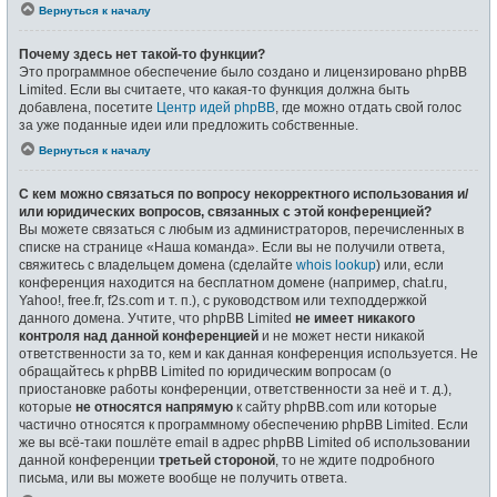
Вернуться к началу
Почему здесь нет такой-то функции?
Это программное обеспечение было создано и лицензировано phpBB
Limited. Если вы считаете, что какая-то функция должна быть
добавлена, посетите
Центр идей phpBB
, где можно отдать свой голос
за уже поданные идеи или предложить собственные.
Вернуться к началу
С кем можно связаться по вопросу некорректного использования и/
или юридических вопросов, связанных с этой конференцией?
Вы можете связаться с любым из администраторов, перечисленных в
списке на странице «Наша команда». Если вы не получили ответа,
свяжитесь с владельцем домена (сделайте
whois lookup
) или, если
конференция находится на бесплатном домене (например, chat.ru,
Yahoo!, free.fr, f2s.com и т. п.), с руководством или техподдержкой
данного домена. Учтите, что phpBB Limited
не имеет никакого
контроля над данной конференцией
и не может нести никакой
ответственности за то, кем и как данная конференция используется. Не
обращайтесь к phpBB Limited по юридическим вопросам (о
приостановке работы конференции, ответственности за неё и т. д.),
которые
не относятся напрямую
к сайту phpBB.com или которые
частично относятся к программному обеспечению phpBB Limited. Если
же вы всё-таки пошлёте email в адрес phpBB Limited об использовании
данной конференции
третьей стороной
, то не ждите подробного
письма, или вы можете вообще не получить ответа.