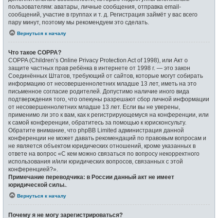
пользователям: аватары, личные сообщения, отправка email-
сообщений, участие в группах и т. д. Регистрация займёт у вас всего
пару минут, поэтому мы рекомендуем это сделать.
Вернуться к началу
Что такое COPPA?
COPPA (Children’s Online Privacy Protection Act of 1998), или Акт о
защите частных прав ребёнка в интернете от 1998 г. — это закон
Соединённых Штатов, требующий от сайтов, которые могут собирать
информацию от несовершеннолетних младше 13 лет, иметь на это
письменное согласие родителей. Допустимо наличие иного вида
подтверждения того, что опекуны разрешают сбор личной информации
от несовершеннолетних младше 13 лет. Если вы не уверены,
применимо ли это к вам, как к регистрирующемуся на конференции, или
к самой конференции, обратитесь за помощью к юрисконсульту.
Обратите внимание, что phpBB Limited администрация данной
конференции не может давать рекомендаций по правовым вопросам и
не является объектом юридических отношений, кроме указанных в
ответе на вопрос «С кем можно связаться по вопросу некорректного
использования и/или юридических вопросов, связанных с этой
конференцией?».
Примечание переводчика: в России данный акт не имеет
юридической силы.
.
Вернуться к началу
Почему я не могу зарегистрироваться?