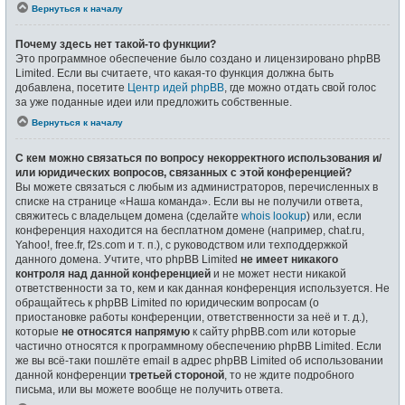
Вернуться к началу
Почему здесь нет такой-то функции?
Это программное обеспечение было создано и лицензировано phpBB
Limited. Если вы считаете, что какая-то функция должна быть
добавлена, посетите
Центр идей phpBB
, где можно отдать свой голос
за уже поданные идеи или предложить собственные.
Вернуться к началу
С кем можно связаться по вопросу некорректного использования и/
или юридических вопросов, связанных с этой конференцией?
Вы можете связаться с любым из администраторов, перечисленных в
списке на странице «Наша команда». Если вы не получили ответа,
свяжитесь с владельцем домена (сделайте
whois lookup
) или, если
конференция находится на бесплатном домене (например, chat.ru,
Yahoo!, free.fr, f2s.com и т. п.), с руководством или техподдержкой
данного домена. Учтите, что phpBB Limited
не имеет никакого
контроля над данной конференцией
и не может нести никакой
ответственности за то, кем и как данная конференция используется. Не
обращайтесь к phpBB Limited по юридическим вопросам (о
приостановке работы конференции, ответственности за неё и т. д.),
которые
не относятся напрямую
к сайту phpBB.com или которые
частично относятся к программному обеспечению phpBB Limited. Если
же вы всё-таки пошлёте email в адрес phpBB Limited об использовании
данной конференции
третьей стороной
, то не ждите подробного
письма, или вы можете вообще не получить ответа.