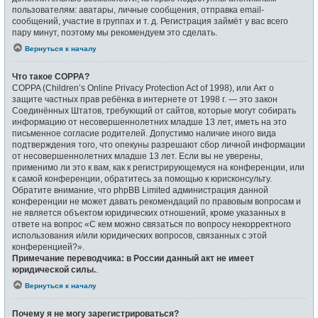
пользователям: аватары, личные сообщения, отправка email-
сообщений, участие в группах и т. д. Регистрация займёт у вас всего
пару минут, поэтому мы рекомендуем это сделать.
Вернуться к началу
Что такое COPPA?
COPPA (Children’s Online Privacy Protection Act of 1998), или Акт о
защите частных прав ребёнка в интернете от 1998 г. — это закон
Соединённых Штатов, требующий от сайтов, которые могут собирать
информацию от несовершеннолетних младше 13 лет, иметь на это
письменное согласие родителей. Допустимо наличие иного вида
подтверждения того, что опекуны разрешают сбор личной информации
от несовершеннолетних младше 13 лет. Если вы не уверены,
применимо ли это к вам, как к регистрирующемуся на конференции, или
к самой конференции, обратитесь за помощью к юрисконсульту.
Обратите внимание, что phpBB Limited администрация данной
конференции не может давать рекомендаций по правовым вопросам и
не является объектом юридических отношений, кроме указанных в
ответе на вопрос «С кем можно связаться по вопросу некорректного
использования и/или юридических вопросов, связанных с этой
конференцией?».
Примечание переводчика: в России данный акт не имеет
юридической силы.
.
Вернуться к началу
Почему я не могу зарегистрироваться?