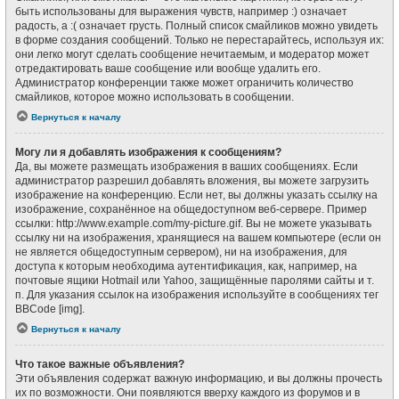
быть использованы для выражения чувств, например :) означает
радость, а :( означает грусть. Полный список смайликов можно увидеть
в форме создания сообщений. Только не перестарайтесь, используя их:
они легко могут сделать сообщение нечитаемым, и модератор может
отредактировать ваше сообщение или вообще удалить его.
Администратор конференции также может ограничить количество
смайликов, которое можно использовать в сообщении.
Вернуться к началу
Могу ли я добавлять изображения к сообщениям?
Да, вы можете размещать изображения в ваших сообщениях. Если
администратор разрешил добавлять вложения, вы можете загрузить
изображение на конференцию. Если нет, вы должны указать ссылку на
изображение, сохранённое на общедоступном веб-сервере. Пример
ссылки: http://www.example.com/my-picture.gif. Вы не можете указывать
ссылку ни на изображения, хранящиеся на вашем компьютере (если он
не является общедоступным сервером), ни на изображения, для
доступа к которым необходима аутентификация, как, например, на
почтовые ящики Hotmail или Yahoo, защищённые паролями сайты и т.
п. Для указания ссылок на изображения используйте в сообщениях тег
BBCode [img].
Вернуться к началу
Что такое важные объявления?
Эти объявления содержат важную информацию, и вы должны прочесть
их по возможности. Они появляются вверху каждого из форумов и в