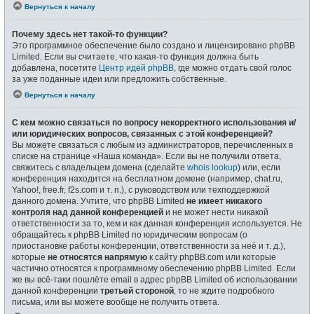
Вернуться к началу
Почему здесь нет такой-то функции?
Это программное обеспечение было создано и лицензировано phpBB
Limited. Если вы считаете, что какая-то функция должна быть
добавлена, посетите
Центр идей phpBB
, где можно отдать свой голос
за уже поданные идеи или предложить собственные.
Вернуться к началу
С кем можно связаться по вопросу некорректного использования и/
или юридических вопросов, связанных с этой конференцией?
Вы можете связаться с любым из администраторов, перечисленных в
списке на странице «Наша команда». Если вы не получили ответа,
свяжитесь с владельцем домена (сделайте
whois lookup
) или, если
конференция находится на бесплатном домене (например, chat.ru,
Yahoo!, free.fr, f2s.com и т. п.), с руководством или техподдержкой
данного домена. Учтите, что phpBB Limited
не имеет никакого
контроля над данной конференцией
и не может нести никакой
ответственности за то, кем и как данная конференция используется. Не
обращайтесь к phpBB Limited по юридическим вопросам (о
приостановке работы конференции, ответственности за неё и т. д.),
которые
не относятся напрямую
к сайту phpBB.com или которые
частично относятся к программному обеспечению phpBB Limited. Если
же вы всё-таки пошлёте email в адрес phpBB Limited об использовании
данной конференции
третьей стороной
, то не ждите подробного
письма, или вы можете вообще не получить ответа.