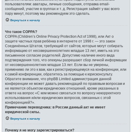
пользователям: аватары, личные сообщения, отправка email-
сообщений, участие в группах и т. д. Регистрация займёт у вас всего
пару минут, поэтому мы рекомендуем это сделать.
Вернуться к началу
Что такое COPPA?
COPPA (Children’s Online Privacy Protection Act of 1998), или Акт о
защите частных прав ребёнка в интернете от 1998 г. — это закон
Соединённых Штатов, требующий от сайтов, которые могут собирать
информацию от несовершеннолетних младше 13 лет, иметь на это
письменное согласие родителей. Допустимо наличие иного вида
подтверждения того, что опекуны разрешают сбор личной информации
от несовершеннолетних младше 13 лет. Если вы не уверены,
применимо ли это к вам, как к регистрирующемуся на конференции, или
к самой конференции, обратитесь за помощью к юрисконсульту.
Обратите внимание, что phpBB Limited администрация данной
конференции не может давать рекомендаций по правовым вопросам и
не является объектом юридических отношений, кроме указанных в
ответе на вопрос «С кем можно связаться по вопросу некорректного
использования и/или юридических вопросов, связанных с этой
конференцией?».
Примечание переводчика: в России данный акт не имеет
юридической силы.
.
Вернуться к началу
Почему я не могу зарегистрироваться?