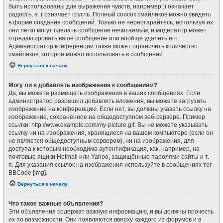
быть использованы для выражения чувств, например :) означает
радость, а :( означает грусть. Полный список смайликов можно увидеть
в форме создания сообщений. Только не перестарайтесь, используя их:
они легко могут сделать сообщение нечитаемым, и модератор может
отредактировать ваше сообщение или вообще удалить его.
Администратор конференции также может ограничить количество
смайликов, которое можно использовать в сообщении.
Вернуться к началу
Могу ли я добавлять изображения к сообщениям?
Да, вы можете размещать изображения в ваших сообщениях. Если
администратор разрешил добавлять вложения, вы можете загрузить
изображение на конференцию. Если нет, вы должны указать ссылку на
изображение, сохранённое на общедоступном веб-сервере. Пример
ссылки: http://www.example.com/my-picture.gif. Вы не можете указывать
ссылку ни на изображения, хранящиеся на вашем компьютере (если он
не является общедоступным сервером), ни на изображения, для
доступа к которым необходима аутентификация, как, например, на
почтовые ящики Hotmail или Yahoo, защищённые паролями сайты и т.
п. Для указания ссылок на изображения используйте в сообщениях тег
BBCode [img].
Вернуться к началу
Что такое важные объявления?
Эти объявления содержат важную информацию, и вы должны прочесть
их по возможности. Они появляются вверху каждого из форумов и в