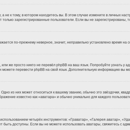
 не к тому, в котором находитесь вы. В этом случае измените в личных настро
гут только зарегистрированные пользователи. Если вы не зарегистрированы, т
бражается по-прежнему неверное, значит, неправильно установлено время на
 или же просто никто не перевёл phpBB на ваш язык. Попробуйте узнать у а
сами можете перевести phpBB на свой язык. Дополнительную информацию вы м
Одно из них может относиться к вашему званию, обычно это звёздочки, квадр
ображение известно как «аватара» и обычно уникально для каждого пользоват
 использованием четырёх инструментов: «Граватар», «Галерея аватар», «Уд
огут быть доступны. Если вы не можете использовать аватары, свяжитесь с 