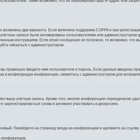
льзователей. Также возможно, что он заблокировал ваш IP-адрес или запрет
то возможны два варианта. Если включена поддержка COPPA и при регистрации
 учётные записи были активированы пользователями или администратором д
ченным инструкциям. Если email-сообщение не получено, то возможно, что в
буйте связаться с администратором.
 вы правильно вводите имя пользователя и пароль. Если данные введены пра
бка в конфигурации конференции, свяжитесь с администратором для исправле
лил вашу учётную запись. Кроме того, многие конференции периодически уд
 зарегистрироваться снова и активнее участвовать в дискуссиях.
ь новый. Перейдите на страницу входа на конференцию и щёлкните на ссылку
м конференции.