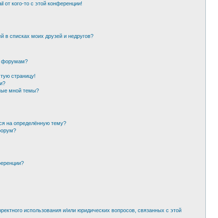
l от кого-то с этой конференции!
й в списках моих друзей и недругов?
и форумам?
стую страницу!
и?
ные мной темы?
ься на определённую тему?
форум?
ференции?
рректного использования и/или юридических вопросов, связанных с этой