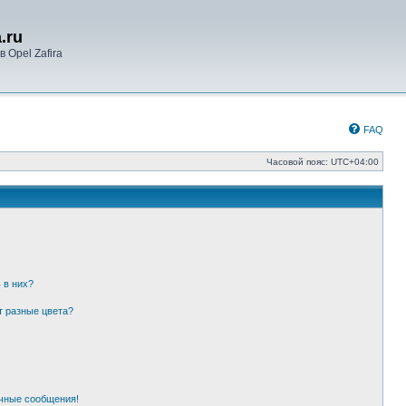
.ru
 Opel Zafira
FAQ
Часовой пояс:
UTC+04:00
 в них?
т разные цвета?
чные сообщения!