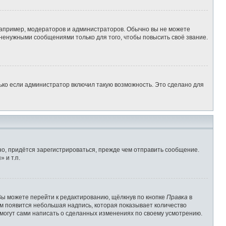
апример, модераторов и администраторов. Обычно вы не можете
ненужными сообщениями только для того, чтобы повысить своё звание.
ько если администратор включил такую возможность. Это сделано для
о, придётся зарегистрироваться, прежде чем отправить сообщение.
 и т.п.
Вы можете перейти к редактированию, щёлкнув по кнопке
Правка
в
им появится небольшая надпись, которая показывает количество
 могут сами написать о сделанных изменениях по своему усмотрению.