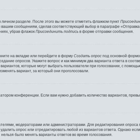
в личном разделе. После этого вы можете отметить флажком пункт
Присоедин
м вашим сообщениям, сделав соответствующий выбор в параграфе «Отправка
ниях, убрав флажок
Присоединить подпись
в форме отправки сообщения.
ните на вкладке или перейдите в форму
Создать опрос
под основной формой
создание опросов. Укажите вопрос и как минимум два варианта ответа в соот
о вариантов, которые могут выбрать пользователи при голосовании, с помощь
изменять вариант, за который они проголосовали.
ратором конференции. Если вам нужно добавить количество вариантов, прев
здателями, модераторами или администраторами. Для редактирования опроса 
е удалить опрос или отредактировать любой из вариантов ответа. Однако есл
ы нельзя было менять варианты ответов во время голосования.