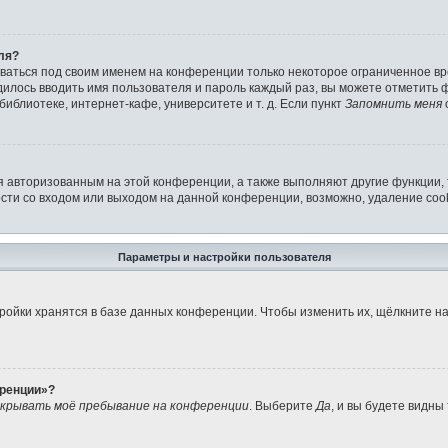
ля?
аваться под своим именем на конференции только некоторое ограниченное вре
дилось вводить имя пользователя и пароль каждый раз, вы можете отметить
иблиотеке, интернет-кафе, университете и т. д. Если пункт
Запомнить меня
я авторизованным на этой конференции, а также выполняют другие функции,
ти со входом или выходом на данной конференции, возможно, удаление cook
Параметры и настройки пользователя
ройки хранятся в базе данных конференции. Чтобы изменить их, щёлкните н
еренции»?
крывать моё пребывание на конференции
. Выберите
Да
, и вы будете видны