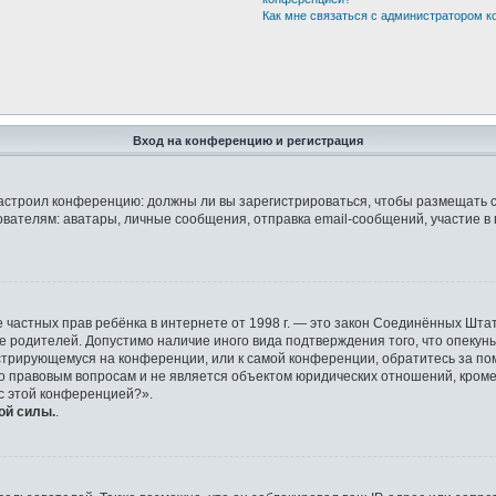
Как мне связаться с администратором 
Вход на конференцию и регистрация
р настроил конференцию: должны ли вы зарегистрироваться, чтобы размещать 
елям: аватары, личные сообщения, отправка email-сообщений, участие в груп
защите частных прав ребёнка в интернете от 1998 г. — это закон Соединённых 
ие родителей. Допустимо наличие иного вида подтверждения того, что опек
гистрирующемуся на конференции, или к самой конференции, обратитесь за по
правовым вопросам и не является объектом юридических отношений, кроме у
 с этой конференцией?».
ой силы.
.