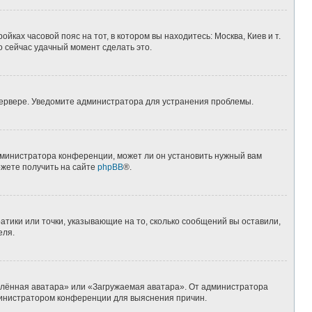
йках часовой пояс на тот, в котором вы находитесь: Москва, Киев и т.
о сейчас удачный момент сделать это.
 сервере. Уведомите администратора для устранения проблемы.
дминистратора конференции, может ли он установить нужный вам
ожете получить на сайте
phpBB
®.
атики или точки, указывающие на то, сколько сообщений вы оставили,
еля.
алённая аватара» или «Загружаемая аватара». От администратора
администратором конференции для выяснения причин.