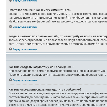
Вернуться к началу
Что такое звание и как я могу изменить его?
Звания, отображаемые под вашим именем, отражают количество созд
напрямую изменять наименования званий на конференции, так как они
На большинстве конференций это запрещено, и модератор или админи
Вернуться к началу
Когда я щёлкаю по ссылке «email», от меня требуют войти на конфе
Только зарегистрированные пользователи могут отправлять email-соо
того, чтобы предотвратить злоупотребления почтовой системой анон
Вернуться к началу
Как мне создать новую тему или сообщение?
Для создания новой темы в форуме щёлкните по кнопке «Новая тема».
Перечень ваших прав доступа находится внизу страниц форума или те
Вернуться к началу
Как мне отредактировать или удалить сообщение?
Если вы не являетесь администратором или модератором конференции,
соответствующем сообщении, иногда только в течение ограниченного в
правок, а также дату и время последней из них. Эта надпись не появ
Учтите, что обычные пользователи не могут удалить сообщение, если на