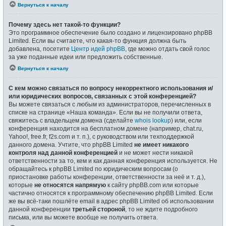
Вернуться к началу
Почему здесь нет такой-то функции?
Это программное обеспечение было создано и лицензировано phpBB
Limited. Если вы считаете, что какая-то функция должна быть
добавлена, посетите
Центр идей phpBB
, где можно отдать свой голос
за уже поданные идеи или предложить собственные.
Вернуться к началу
С кем можно связаться по вопросу некорректного использования и/
или юридических вопросов, связанных с этой конференцией?
Вы можете связаться с любым из администраторов, перечисленных в
списке на странице «Наша команда». Если вы не получили ответа,
свяжитесь с владельцем домена (сделайте
whois lookup
) или, если
конференция находится на бесплатном домене (например, chat.ru,
Yahoo!, free.fr, f2s.com и т. п.), с руководством или техподдержкой
данного домена. Учтите, что phpBB Limited
не имеет никакого
контроля над данной конференцией
и не может нести никакой
ответственности за то, кем и как данная конференция используется. Не
обращайтесь к phpBB Limited по юридическим вопросам (о
приостановке работы конференции, ответственности за неё и т. д.),
которые
не относятся напрямую
к сайту phpBB.com или которые
частично относятся к программному обеспечению phpBB Limited. Если
же вы всё-таки пошлёте email в адрес phpBB Limited об использовании
данной конференции
третьей стороной
, то не ждите подробного
письма, или вы можете вообще не получить ответа.