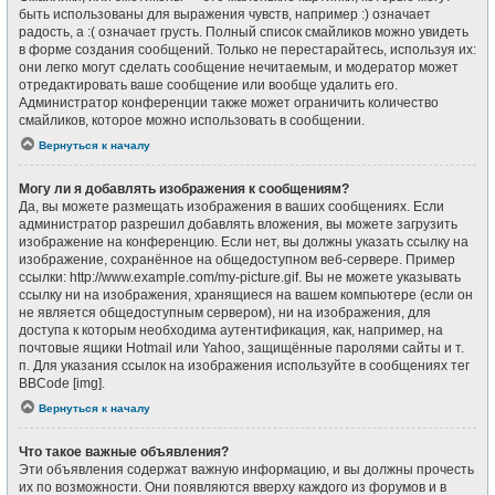
быть использованы для выражения чувств, например :) означает
радость, а :( означает грусть. Полный список смайликов можно увидеть
в форме создания сообщений. Только не перестарайтесь, используя их:
они легко могут сделать сообщение нечитаемым, и модератор может
отредактировать ваше сообщение или вообще удалить его.
Администратор конференции также может ограничить количество
смайликов, которое можно использовать в сообщении.
Вернуться к началу
Могу ли я добавлять изображения к сообщениям?
Да, вы можете размещать изображения в ваших сообщениях. Если
администратор разрешил добавлять вложения, вы можете загрузить
изображение на конференцию. Если нет, вы должны указать ссылку на
изображение, сохранённое на общедоступном веб-сервере. Пример
ссылки: http://www.example.com/my-picture.gif. Вы не можете указывать
ссылку ни на изображения, хранящиеся на вашем компьютере (если он
не является общедоступным сервером), ни на изображения, для
доступа к которым необходима аутентификация, как, например, на
почтовые ящики Hotmail или Yahoo, защищённые паролями сайты и т.
п. Для указания ссылок на изображения используйте в сообщениях тег
BBCode [img].
Вернуться к началу
Что такое важные объявления?
Эти объявления содержат важную информацию, и вы должны прочесть
их по возможности. Они появляются вверху каждого из форумов и в