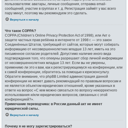
пользователям: аватары, личные сообщения, отправка email-
сообщений, участие в группах и т. д. Регистрация займёт у вас всего
пару минут, поэтому мы рекомендуем это сделать.
Вернуться к началу
Что такое COPPA?
COPPA (Children’s Online Privacy Protection Act of 1998), или Акт о
защите частных прав ребёнка в интернете от 1998 г. — это закон
Соединённых Штатов, требующий от сайтов, которые могут собирать
информацию от несовершеннолетних младше 13 лет, иметь на это
письменное согласие родителей. Допустимо наличие иного вида
подтверждения того, что опекуны разрешают сбор личной информации
от несовершеннолетних младше 13 лет. Если вы не уверены,
применимо ли это к вам, как к регистрирующемуся на конференции, или
к самой конференции, обратитесь за помощью к юрисконсульту.
Обратите внимание, что phpBB Limited администрация данной
конференции не может давать рекомендаций по правовым вопросам и
не является объектом юридических отношений, кроме указанных в
ответе на вопрос «С кем можно связаться по вопросу некорректного
использования и/или юридических вопросов, связанных с этой
конференцией?».
Примечание переводчика: в России данный акт не имеет
юридической силы.
.
Вернуться к началу
Почему я не могу зарегистрироваться?