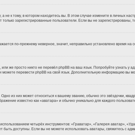
 не к тому, в котором находитесь вы. В этом случае измените в личных настро
гут только зарегистрированные пользователи. Если вы не зарегистрированы, т
бражается по-прежнему неверное, значит, неправильно установлено время на
 или же просто никто не перевёл phpBB на ваш язык. Попробуйте узнать у а
сами можете перевести phpBB на свой язык. Дополнительную информацию вы м
Одно из них может относиться к вашему званию, обычно это звёздочки, квадр
ображение известно как «аватара» и обычно уникально для каждого пользоват
 использованием четырёх инструментов: «Граватар», «Галерея аватар», «Уд
огут быть доступны. Если вы не можете использовать аватары, свяжитесь с 