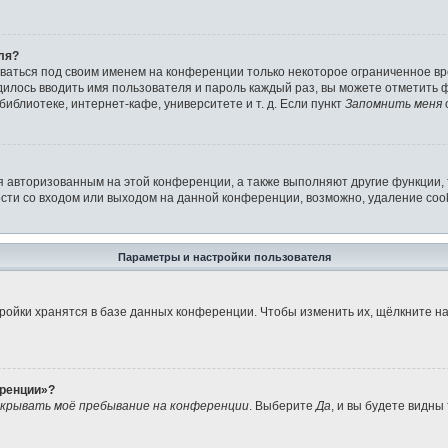
ля?
аваться под своим именем на конференции только некоторое ограниченное вре
дилось вводить имя пользователя и пароль каждый раз, вы можете отметить
иблиотеке, интернет-кафе, университете и т. д. Если пункт
Запомнить меня
я авторизованным на этой конференции, а также выполняют другие функции,
ти со входом или выходом на данной конференции, возможно, удаление cook
Параметры и настройки пользователя
ройки хранятся в базе данных конференции. Чтобы изменить их, щёлкните н
еренции»?
крывать моё пребывание на конференции
. Выберите
Да
, и вы будете видны