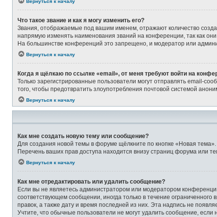
Вернуться к началу
Что такое звание и как я могу изменить его?
Звания, отображаемые под вашим именем, отражают количество созд
напрямую изменять наименования званий на конференции, так как они
На большинстве конференций это запрещено, и модератор или админи
Вернуться к началу
Когда я щёлкаю по ссылке «email», от меня требуют войти на конфе
Только зарегистрированные пользователи могут отправлять email-соо
того, чтобы предотвратить злоупотребления почтовой системой анон
Вернуться к началу
Как мне создать новую тему или сообщение?
Для создания новой темы в форуме щёлкните по кнопке «Новая тема».
Перечень ваших прав доступа находится внизу страниц форума или те
Вернуться к началу
Как мне отредактировать или удалить сообщение?
Если вы не являетесь администратором или модератором конференции,
соответствующем сообщении, иногда только в течение ограниченного в
правок, а также дату и время последней из них. Эта надпись не появ
Учтите, что обычные пользователи не могут удалить сообщение, если на