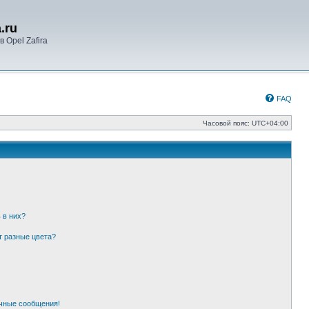
.ru
 Opel Zafira
FAQ
Часовой пояс:
UTC+04:00
 в них?
т разные цвета?
чные сообщения!