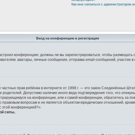
Как мне связаться с администратором 
Вход на конференцию и регистрация
р настроил конференцию: должны ли вы зарегистрироваться, чтобы размещать 
елям: аватары, личные сообщения, отправка email-сообщений, участие в груп
защите частных прав ребёнка в интернете от 1998 г. — это закон Соединённых 
ие родителей. Допустимо наличие иного вида подтверждения того, что опек
гистрирующемуся на конференции, или к самой конференции, обратитесь за по
правовым вопросам и не является объектом юридических отношений, кроме у
 с этой конференцией?».
ой силы.
.