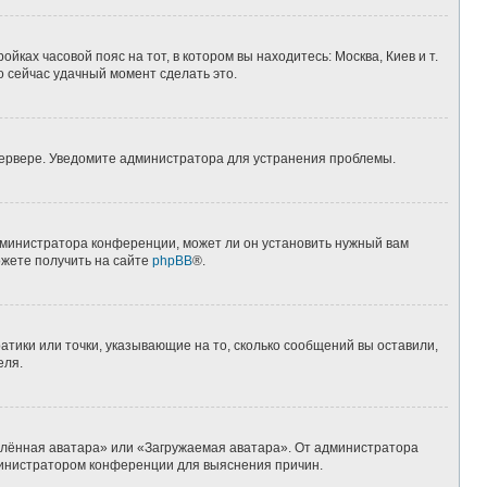
йках часовой пояс на тот, в котором вы находитесь: Москва, Киев и т.
о сейчас удачный момент сделать это.
 сервере. Уведомите администратора для устранения проблемы.
дминистратора конференции, может ли он установить нужный вам
ожете получить на сайте
phpBB
®.
атики или точки, указывающие на то, сколько сообщений вы оставили,
еля.
алённая аватара» или «Загружаемая аватара». От администратора
администратором конференции для выяснения причин.