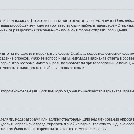
в личном разделе. После этого вы можете отметить флажком пункт
Присоедин
м вашим сообщениям, сделав соответствующий выбор в параграфе «Отправка
ниях, убрав флажок
Присоединить подпись
в форме отправки сообщения.
ните на вкладке или перейдите в форму
Создать опрос
под основной формой
создание опросов. Укажите вопрос и как минимум два варианта ответа в соот
о вариантов, которые могут выбрать пользователи при голосовании, с помощь
изменять вариант, за который они проголосовали.
ратором конференции. Если вам нужно добавить количество вариантов, прев
здателями, модераторами или администраторами. Для редактирования опроса 
е удалить опрос или отредактировать любой из вариантов ответа. Однако есл
ы нельзя было менять варианты ответов во время голосования.