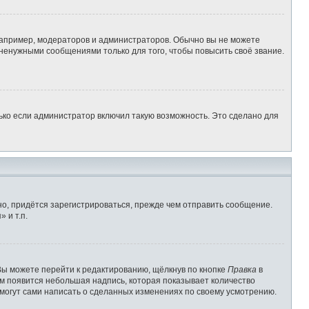
апример, модераторов и администраторов. Обычно вы не можете
ненужными сообщениями только для того, чтобы повысить своё звание.
ько если администратор включил такую возможность. Это сделано для
о, придётся зарегистрироваться, прежде чем отправить сообщение.
 и т.п.
Вы можете перейти к редактированию, щёлкнув по кнопке
Правка
в
им появится небольшая надпись, которая показывает количество
 могут сами написать о сделанных изменениях по своему усмотрению.