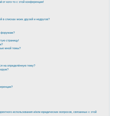
l от кого-то с этой конференции!
й в списках моих друзей и недругов?
и форумам?
стую страницу!
и?
ные мной темы?
ься на определённую тему?
форум?
ференции?
рректного использования и/или юридических вопросов, связанных с этой