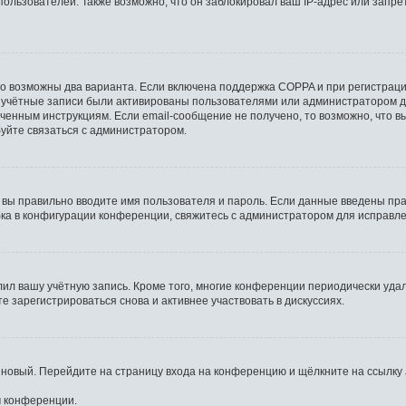
льзователей. Также возможно, что он заблокировал ваш IP-адрес или запрет
то возможны два варианта. Если включена поддержка COPPA и при регистрации
 учётные записи были активированы пользователями или администратором д
ченным инструкциям. Если email-сообщение не получено, то возможно, что в
буйте связаться с администратором.
 вы правильно вводите имя пользователя и пароль. Если данные введены пра
бка в конфигурации конференции, свяжитесь с администратором для исправле
лил вашу учётную запись. Кроме того, многие конференции периодически уд
 зарегистрироваться снова и активнее участвовать в дискуссиях.
ь новый. Перейдите на страницу входа на конференцию и щёлкните на ссылку
м конференции.