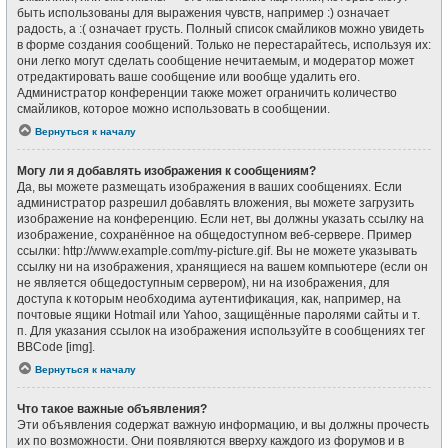
быть использованы для выражения чувств, например :) означает
радость, а :( означает грусть. Полный список смайликов можно увидеть
в форме создания сообщений. Только не перестарайтесь, используя их:
они легко могут сделать сообщение нечитаемым, и модератор может
отредактировать ваше сообщение или вообще удалить его.
Администратор конференции также может ограничить количество
смайликов, которое можно использовать в сообщении.
Вернуться к началу
Могу ли я добавлять изображения к сообщениям?
Да, вы можете размещать изображения в ваших сообщениях. Если
администратор разрешил добавлять вложения, вы можете загрузить
изображение на конференцию. Если нет, вы должны указать ссылку на
изображение, сохранённое на общедоступном веб-сервере. Пример
ссылки: http://www.example.com/my-picture.gif. Вы не можете указывать
ссылку ни на изображения, хранящиеся на вашем компьютере (если он
не является общедоступным сервером), ни на изображения, для
доступа к которым необходима аутентификация, как, например, на
почтовые ящики Hotmail или Yahoo, защищённые паролями сайты и т.
п. Для указания ссылок на изображения используйте в сообщениях тег
BBCode [img].
Вернуться к началу
Что такое важные объявления?
Эти объявления содержат важную информацию, и вы должны прочесть
их по возможности. Они появляются вверху каждого из форумов и в