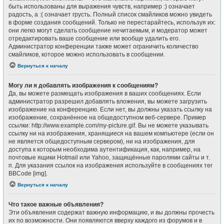
быть использованы для выражения чувств, например :) означает
радость, а :( означает грусть. Полный список смайликов можно увидеть
в форме создания сообщений. Только не перестарайтесь, используя их:
они легко могут сделать сообщение нечитаемым, и модератор может
отредактировать ваше сообщение или вообще удалить его.
Администратор конференции также может ограничить количество
смайликов, которое можно использовать в сообщении.
Вернуться к началу
Могу ли я добавлять изображения к сообщениям?
Да, вы можете размещать изображения в ваших сообщениях. Если
администратор разрешил добавлять вложения, вы можете загрузить
изображение на конференцию. Если нет, вы должны указать ссылку на
изображение, сохранённое на общедоступном веб-сервере. Пример
ссылки: http://www.example.com/my-picture.gif. Вы не можете указывать
ссылку ни на изображения, хранящиеся на вашем компьютере (если он
не является общедоступным сервером), ни на изображения, для
доступа к которым необходима аутентификация, как, например, на
почтовые ящики Hotmail или Yahoo, защищённые паролями сайты и т.
п. Для указания ссылок на изображения используйте в сообщениях тег
BBCode [img].
Вернуться к началу
Что такое важные объявления?
Эти объявления содержат важную информацию, и вы должны прочесть
их по возможности. Они появляются вверху каждого из форумов и в