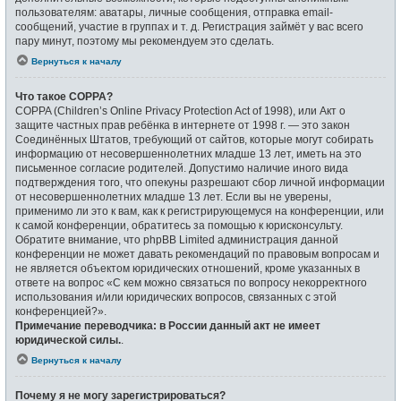
пользователям: аватары, личные сообщения, отправка email-
сообщений, участие в группах и т. д. Регистрация займёт у вас всего
пару минут, поэтому мы рекомендуем это сделать.
Вернуться к началу
Что такое COPPA?
COPPA (Children’s Online Privacy Protection Act of 1998), или Акт о
защите частных прав ребёнка в интернете от 1998 г. — это закон
Соединённых Штатов, требующий от сайтов, которые могут собирать
информацию от несовершеннолетних младше 13 лет, иметь на это
письменное согласие родителей. Допустимо наличие иного вида
подтверждения того, что опекуны разрешают сбор личной информации
от несовершеннолетних младше 13 лет. Если вы не уверены,
применимо ли это к вам, как к регистрирующемуся на конференции, или
к самой конференции, обратитесь за помощью к юрисконсульту.
Обратите внимание, что phpBB Limited администрация данной
конференции не может давать рекомендаций по правовым вопросам и
не является объектом юридических отношений, кроме указанных в
ответе на вопрос «С кем можно связаться по вопросу некорректного
использования и/или юридических вопросов, связанных с этой
конференцией?».
Примечание переводчика: в России данный акт не имеет
юридической силы.
.
Вернуться к началу
Почему я не могу зарегистрироваться?