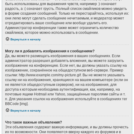
быть использованы для выражения чувств, например :) означает
радость, а :( означает грусть. Полный список смайликов можно увидеть
в форме создания сообщений. Только не перестарайтесь, используя их:
они легко могут сделать сообщение нечитаемым, и модератор может
отредактировать ваше сообщение или вообще удалить его.
Администратор конференции также может ограничить количество
смайликов, которое можно использовать в сообщении.
Вернуться к началу
Могу ли я добавлять изображения к сообщениям?
Да, вы можете размещать изображения в ваших сообщениях. Если
администратор разрешил добавлять вложения, вы можете загрузить
изображение на конференцию. Если нет, вы должны указать ссылку на
изображение, сохранённое на общедоступном веб-сервере. Пример
ссылки: http://www.example.com/my-picture.gif. Вы не можете указывать
ссылку ни на изображения, хранящиеся на вашем компьютере (если он
не является общедоступным сервером), ни на изображения, для
доступа к которым необходима аутентификация, как, например, на
почтовые ящики Hotmail или Yahoo, защищённые паролями сайты и т.
п. Для указания ссылок на изображения используйте в сообщениях тег
BBCode [img].
Вернуться к началу
Что такое важные объявления?
Эти объявления содержат важную информацию, и вы должны прочесть
их по возможности. Они появляются вверху каждого из форумов и в