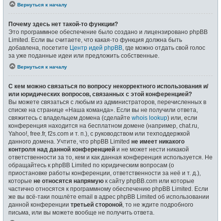
Вернуться к началу
Почему здесь нет такой-то функции?
Это программное обеспечение было создано и лицензировано phpBB
Limited. Если вы считаете, что какая-то функция должна быть
добавлена, посетите
Центр идей phpBB
, где можно отдать свой голос
за уже поданные идеи или предложить собственные.
Вернуться к началу
С кем можно связаться по вопросу некорректного использования и/
или юридических вопросов, связанных с этой конференцией?
Вы можете связаться с любым из администраторов, перечисленных в
списке на странице «Наша команда». Если вы не получили ответа,
свяжитесь с владельцем домена (сделайте
whois lookup
) или, если
конференция находится на бесплатном домене (например, chat.ru,
Yahoo!, free.fr, f2s.com и т. п.), с руководством или техподдержкой
данного домена. Учтите, что phpBB Limited
не имеет никакого
контроля над данной конференцией
и не может нести никакой
ответственности за то, кем и как данная конференция используется. Не
обращайтесь к phpBB Limited по юридическим вопросам (о
приостановке работы конференции, ответственности за неё и т. д.),
которые
не относятся напрямую
к сайту phpBB.com или которые
частично относятся к программному обеспечению phpBB Limited. Если
же вы всё-таки пошлёте email в адрес phpBB Limited об использовании
данной конференции
третьей стороной
, то не ждите подробного
письма, или вы можете вообще не получить ответа.