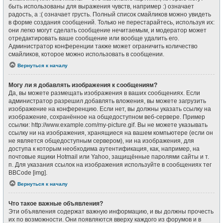
быть использованы для выражения чувств, например :) означает
радость, а :( означает грусть. Полный список смайликов можно увидеть
в форме создания сообщений. Только не перестарайтесь, используя их:
они легко могут сделать сообщение нечитаемым, и модератор может
отредактировать ваше сообщение или вообще удалить его.
Администратор конференции также может ограничить количество
смайликов, которое можно использовать в сообщении.
Вернуться к началу
Могу ли я добавлять изображения к сообщениям?
Да, вы можете размещать изображения в ваших сообщениях. Если
администратор разрешил добавлять вложения, вы можете загрузить
изображение на конференцию. Если нет, вы должны указать ссылку на
изображение, сохранённое на общедоступном веб-сервере. Пример
ссылки: http://www.example.com/my-picture.gif. Вы не можете указывать
ссылку ни на изображения, хранящиеся на вашем компьютере (если он
не является общедоступным сервером), ни на изображения, для
доступа к которым необходима аутентификация, как, например, на
почтовые ящики Hotmail или Yahoo, защищённые паролями сайты и т.
п. Для указания ссылок на изображения используйте в сообщениях тег
BBCode [img].
Вернуться к началу
Что такое важные объявления?
Эти объявления содержат важную информацию, и вы должны прочесть
их по возможности. Они появляются вверху каждого из форумов и в