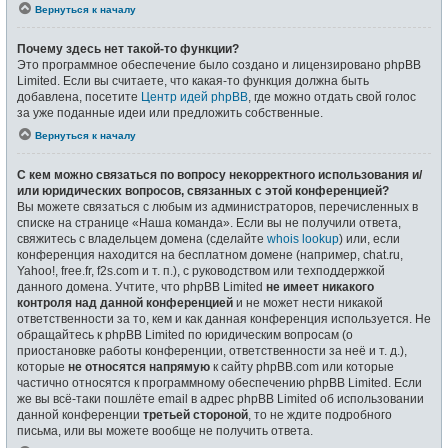
Вернуться к началу
Почему здесь нет такой-то функции?
Это программное обеспечение было создано и лицензировано phpBB
Limited. Если вы считаете, что какая-то функция должна быть
добавлена, посетите
Центр идей phpBB
, где можно отдать свой голос
за уже поданные идеи или предложить собственные.
Вернуться к началу
С кем можно связаться по вопросу некорректного использования и/
или юридических вопросов, связанных с этой конференцией?
Вы можете связаться с любым из администраторов, перечисленных в
списке на странице «Наша команда». Если вы не получили ответа,
свяжитесь с владельцем домена (сделайте
whois lookup
) или, если
конференция находится на бесплатном домене (например, chat.ru,
Yahoo!, free.fr, f2s.com и т. п.), с руководством или техподдержкой
данного домена. Учтите, что phpBB Limited
не имеет никакого
контроля над данной конференцией
и не может нести никакой
ответственности за то, кем и как данная конференция используется. Не
обращайтесь к phpBB Limited по юридическим вопросам (о
приостановке работы конференции, ответственности за неё и т. д.),
которые
не относятся напрямую
к сайту phpBB.com или которые
частично относятся к программному обеспечению phpBB Limited. Если
же вы всё-таки пошлёте email в адрес phpBB Limited об использовании
данной конференции
третьей стороной
, то не ждите подробного
письма, или вы можете вообще не получить ответа.