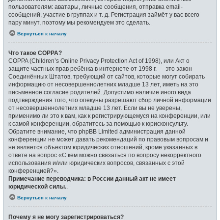
пользователям: аватары, личные сообщения, отправка email-
сообщений, участие в группах и т. д. Регистрация займёт у вас всего
пару минут, поэтому мы рекомендуем это сделать.
Вернуться к началу
Что такое COPPA?
COPPA (Children’s Online Privacy Protection Act of 1998), или Акт о
защите частных прав ребёнка в интернете от 1998 г. — это закон
Соединённых Штатов, требующий от сайтов, которые могут собирать
информацию от несовершеннолетних младше 13 лет, иметь на это
письменное согласие родителей. Допустимо наличие иного вида
подтверждения того, что опекуны разрешают сбор личной информации
от несовершеннолетних младше 13 лет. Если вы не уверены,
применимо ли это к вам, как к регистрирующемуся на конференции, или
к самой конференции, обратитесь за помощью к юрисконсульту.
Обратите внимание, что phpBB Limited администрация данной
конференции не может давать рекомендаций по правовым вопросам и
не является объектом юридических отношений, кроме указанных в
ответе на вопрос «С кем можно связаться по вопросу некорректного
использования и/или юридических вопросов, связанных с этой
конференцией?».
Примечание переводчика: в России данный акт не имеет
юридической силы.
.
Вернуться к началу
Почему я не могу зарегистрироваться?