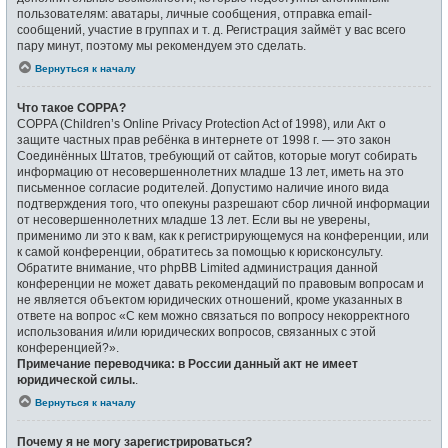
пользователям: аватары, личные сообщения, отправка email-
сообщений, участие в группах и т. д. Регистрация займёт у вас всего
пару минут, поэтому мы рекомендуем это сделать.
Вернуться к началу
Что такое COPPA?
COPPA (Children’s Online Privacy Protection Act of 1998), или Акт о
защите частных прав ребёнка в интернете от 1998 г. — это закон
Соединённых Штатов, требующий от сайтов, которые могут собирать
информацию от несовершеннолетних младше 13 лет, иметь на это
письменное согласие родителей. Допустимо наличие иного вида
подтверждения того, что опекуны разрешают сбор личной информации
от несовершеннолетних младше 13 лет. Если вы не уверены,
применимо ли это к вам, как к регистрирующемуся на конференции, или
к самой конференции, обратитесь за помощью к юрисконсульту.
Обратите внимание, что phpBB Limited администрация данной
конференции не может давать рекомендаций по правовым вопросам и
не является объектом юридических отношений, кроме указанных в
ответе на вопрос «С кем можно связаться по вопросу некорректного
использования и/или юридических вопросов, связанных с этой
конференцией?».
Примечание переводчика: в России данный акт не имеет
юридической силы.
.
Вернуться к началу
Почему я не могу зарегистрироваться?