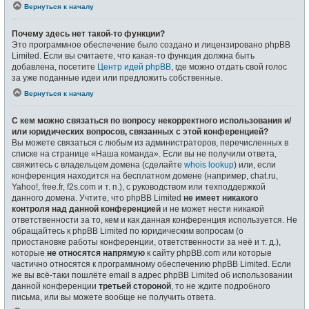
Вернуться к началу
Почему здесь нет такой-то функции?
Это программное обеспечение было создано и лицензировано phpBB
Limited. Если вы считаете, что какая-то функция должна быть
добавлена, посетите
Центр идей phpBB
, где можно отдать свой голос
за уже поданные идеи или предложить собственные.
Вернуться к началу
С кем можно связаться по вопросу некорректного использования и/
или юридических вопросов, связанных с этой конференцией?
Вы можете связаться с любым из администраторов, перечисленных в
списке на странице «Наша команда». Если вы не получили ответа,
свяжитесь с владельцем домена (сделайте
whois lookup
) или, если
конференция находится на бесплатном домене (например, chat.ru,
Yahoo!, free.fr, f2s.com и т. п.), с руководством или техподдержкой
данного домена. Учтите, что phpBB Limited
не имеет никакого
контроля над данной конференцией
и не может нести никакой
ответственности за то, кем и как данная конференция используется. Не
обращайтесь к phpBB Limited по юридическим вопросам (о
приостановке работы конференции, ответственности за неё и т. д.),
которые
не относятся напрямую
к сайту phpBB.com или которые
частично относятся к программному обеспечению phpBB Limited. Если
же вы всё-таки пошлёте email в адрес phpBB Limited об использовании
данной конференции
третьей стороной
, то не ждите подробного
письма, или вы можете вообще не получить ответа.