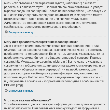
быть использованы для выражения чувств, например :) означает
радость, а :( означает грусть. Полный список смайликов можно увидеть
в форме создания сообщений. Только не перестарайтесь, используя их:
они легко могут сделать сообщение нечитаемым, и модератор может
отредактировать ваше сообщение или вообще удалить его.
Администратор конференции также может ограничить количество
смайликов, которое можно использовать в сообщении.
Вернуться к началу
Могу ли я добавлять изображения к сообщениям?
Да, вы можете размещать изображения в ваших сообщениях. Если
администратор разрешил добавлять вложения, вы можете загрузить
изображение на конференцию. Если нет, вы должны указать ссылку на
изображение, сохранённое на общедоступном веб-сервере. Пример
ссылки: http://www.example.com/my-picture.gif. Вы не можете указывать
ссылку ни на изображения, хранящиеся на вашем компьютере (если он
не является общедоступным сервером), ни на изображения, для
доступа к которым необходима аутентификация, как, например, на
почтовые ящики Hotmail или Yahoo, защищённые паролями сайты и т.
п. Для указания ссылок на изображения используйте в сообщениях тег
BBCode [img].
Вернуться к началу
Что такое важные объявления?
Эти объявления содержат важную информацию, и вы должны прочесть
их по возможности. Они появляются вверху каждого из форумов и в