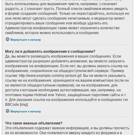
быть использованы для выражения чувств, например :) означает
радость, а :( означает грусть. Полный список смайликов можно увидеть
в форме создания сообщений. Только не перестарайтесь, используя их:
они легко могут сделать сообщение нечитаемым, и модератор может
отредактировать ваше сообщение или вообще удалить его.
Администратор конференции также может ограничить количество
смайликов, которое можно использовать в сообщении.
Вернуться к началу
Могу ли я добавлять изображения к сообщениям?
Да, вы можете размещать изображения в ваших сообщениях. Если
администратор разрешил добавлять вложения, вы можете загрузить
изображение на конференцию. Если нет, вы должны указать ссылку на
изображение, сохранённое на общедоступном веб-сервере. Пример
ссылки: http://www.example.com/my-picture.gif. Вы не можете указывать
ссылку ни на изображения, хранящиеся на вашем компьютере (если он
не является общедоступным сервером), ни на изображения, для
доступа к которым необходима аутентификация, как, например, на
почтовые ящики Hotmail или Yahoo, защищённые паролями сайты и т.
п. Для указания ссылок на изображения используйте в сообщениях тег
BBCode [img].
Вернуться к началу
Что такое важные объявления?
Эти объявления содержат важную информацию, и вы должны прочесть
их по возможности. Они появляются вверху каждого из форумов и в