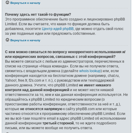
Вернуться к началу
Почему здесь нет такой-то функции?
Это программное обеспечение было создано и лицензировано phpBB
Limited. Если вы считаете, что какая-то функция должна быть
добавлена, посетите
Центр идей phpBB
, где можно отдать свой голос
за уже поданные идеи или предложить собственные.
Вернуться к началу
С кем можно связаться по вопросу некорректного использования и/
или юридических вопросов, связанных с этой конференцией?
Вы можете связаться с любым из администраторов, перечисленных в
списке на странице «Наша команда». Если вы не получили ответа,
свяжитесь с владельцем домена (сделайте
whois lookup
) или, если
конференция находится на бесплатном домене (например, chat.ru,
Yahoo!, free.fr, f2s.com и т. п.), с руководством или техподдержкой
данного домена. Учтите, что phpBB Limited
не имеет никакого
контроля над данной конференцией
и не может нести никакой
ответственности за то, кем и как данная конференция используется. Не
обращайтесь к phpBB Limited по юридическим вопросам (о
приостановке работы конференции, ответственности за неё и т. д.),
которые
не относятся напрямую
к сайту phpBB.com или которые
частично относятся к программному обеспечению phpBB Limited. Если
же вы всё-таки пошлёте email в адрес phpBB Limited об использовании
данной конференции
третьей стороной
, то не ждите подробного
письма, или вы можете вообще не получить ответа.