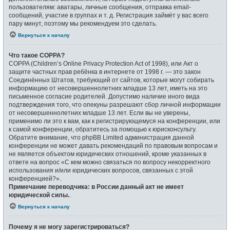
пользователям: аватары, личные сообщения, отправка email-
сообщений, участие в группах и т. д. Регистрация займёт у вас всего
пару минут, поэтому мы рекомендуем это сделать.
Вернуться к началу
Что такое COPPA?
COPPA (Children’s Online Privacy Protection Act of 1998), или Акт о
защите частных прав ребёнка в интернете от 1998 г. — это закон
Соединённых Штатов, требующий от сайтов, которые могут собирать
информацию от несовершеннолетних младше 13 лет, иметь на это
письменное согласие родителей. Допустимо наличие иного вида
подтверждения того, что опекуны разрешают сбор личной информации
от несовершеннолетних младше 13 лет. Если вы не уверены,
применимо ли это к вам, как к регистрирующемуся на конференции, или
к самой конференции, обратитесь за помощью к юрисконсульту.
Обратите внимание, что phpBB Limited администрация данной
конференции не может давать рекомендаций по правовым вопросам и
не является объектом юридических отношений, кроме указанных в
ответе на вопрос «С кем можно связаться по вопросу некорректного
использования и/или юридических вопросов, связанных с этой
конференцией?».
Примечание переводчика: в России данный акт не имеет
юридической силы.
.
Вернуться к началу
Почему я не могу зарегистрироваться?