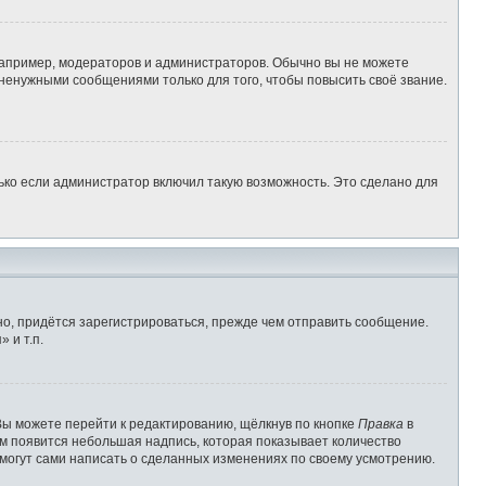
апример, модераторов и администраторов. Обычно вы не можете
ненужными сообщениями только для того, чтобы повысить своё звание.
ько если администратор включил такую возможность. Это сделано для
о, придётся зарегистрироваться, прежде чем отправить сообщение.
 и т.п.
Вы можете перейти к редактированию, щёлкнув по кнопке
Правка
в
им появится небольшая надпись, которая показывает количество
 могут сами написать о сделанных изменениях по своему усмотрению.