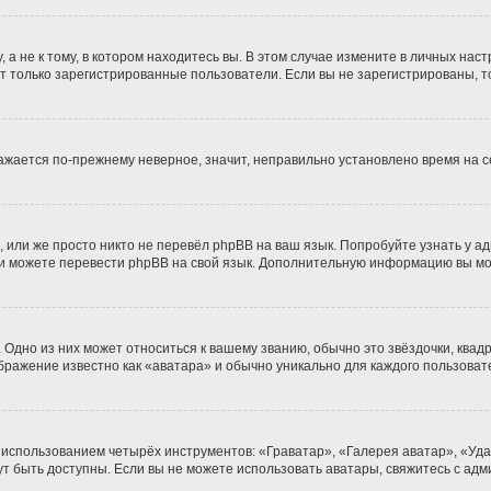
 не к тому, в котором находитесь вы. В этом случае измените в личных настро
гут только зарегистрированные пользователи. Если вы не зарегистрированы, т
бражается по-прежнему неверное, значит, неправильно установлено время на
 или же просто никто не перевёл phpBB на ваш язык. Попробуйте узнать у а
сами можете перевести phpBB на свой язык. Дополнительную информацию вы м
Одно из них может относиться к вашему званию, обычно это звёздочки, квадр
ображение известно как «аватара» и обычно уникально для каждого пользоват
 использованием четырёх инструментов: «Граватар», «Галерея аватар», «Уд
огут быть доступны. Если вы не можете использовать аватары, свяжитесь с 