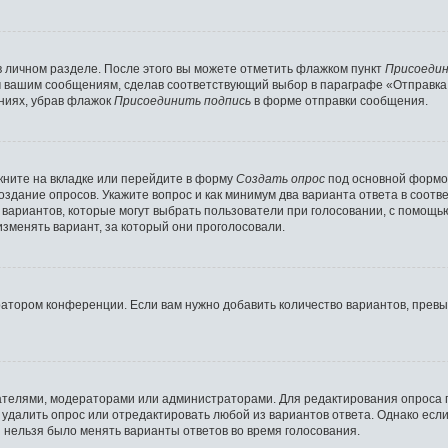
в личном разделе. После этого вы можете отметить флажком пункт
Присоедин
м вашим сообщениям, сделав соответствующий выбор в параграфе «Отправка
ниях, убрав флажок
Присоединить подпись
в форме отправки сообщения.
ните на вкладке или перейдите в форму
Создать опрос
под основной формой
создание опросов. Укажите вопрос и как минимум два варианта ответа в соот
о вариантов, которые могут выбрать пользователи при голосовании, с помощь
изменять вариант, за который они проголосовали.
ратором конференции. Если вам нужно добавить количество вариантов, прев
здателями, модераторами или администраторами. Для редактирования опроса 
е удалить опрос или отредактировать любой из вариантов ответа. Однако есл
ы нельзя было менять варианты ответов во время голосования.