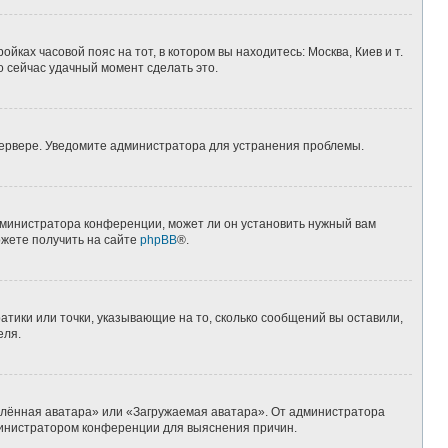
йках часовой пояс на тот, в котором вы находитесь: Москва, Киев и т.
о сейчас удачный момент сделать это.
 сервере. Уведомите администратора для устранения проблемы.
дминистратора конференции, может ли он установить нужный вам
ожете получить на сайте
phpBB
®.
атики или точки, указывающие на то, сколько сообщений вы оставили,
еля.
алённая аватара» или «Загружаемая аватара». От администратора
администратором конференции для выяснения причин.