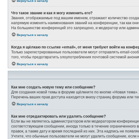
Вернуться к началу
Что такое звание и как я могу изменить его?
Звания, отображаемые под вашим именем, отражают количество созд
напрямую изменять наименования званий на конференции, так как они
На большинстве конференций это запрещено, и модератор или админи
Вернуться к началу
Когда я щёлкаю по ссылке «email», от меня требуют войти на конфе
Только зарегистрированные пользователи могут отправлять email-соо
того, чтобы предотвратить злоупотребления почтовой системой анон
Вернуться к началу
Как мне создать новую тему или сообщение?
Для создания новой темы в форуме щёлкните по кнопке «Новая тема».
Перечень ваших прав доступа находится внизу страниц форума или те
Вернуться к началу
Как мне отредактировать или удалить сообщение?
Если вы не являетесь администратором или модератором конференции,
соответствующем сообщении, иногда только в течение ограниченного в
правок, а также дату и время последней из них. Эта надпись не появ
Учтите, что обычные пользователи не могут удалить сообщение, если на