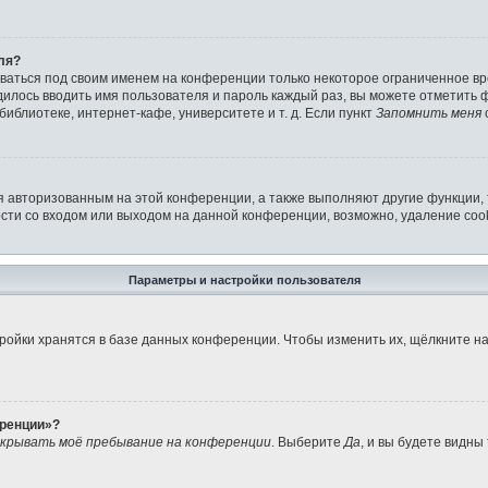
ля?
аваться под своим именем на конференции только некоторое ограниченное вре
дилось вводить имя пользователя и пароль каждый раз, вы можете отметить
иблиотеке, интернет-кафе, университете и т. д. Если пункт
Запомнить меня
я авторизованным на этой конференции, а также выполняют другие функции,
ти со входом или выходом на данной конференции, возможно, удаление cook
Параметры и настройки пользователя
ройки хранятся в базе данных конференции. Чтобы изменить их, щёлкните н
еренции»?
крывать моё пребывание на конференции
. Выберите
Да
, и вы будете видны