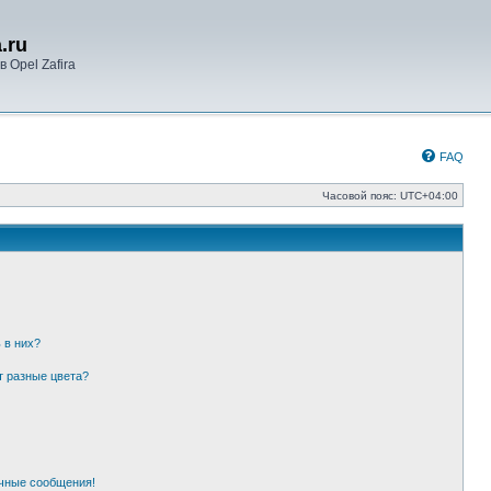
.ru
 Opel Zafira
FAQ
Часовой пояс:
UTC+04:00
 в них?
т разные цвета?
чные сообщения!