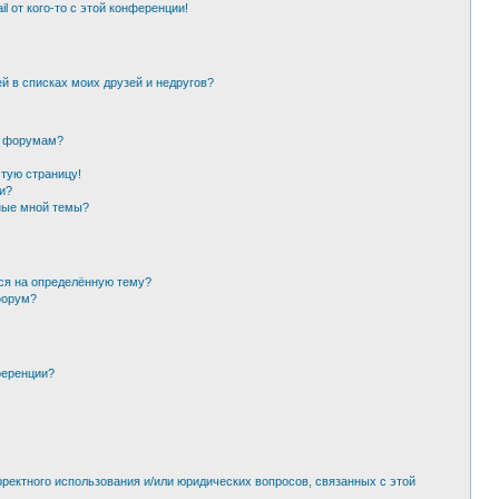
l от кого-то с этой конференции!
й в списках моих друзей и недругов?
и форумам?
стую страницу!
и?
ные мной темы?
ься на определённую тему?
форум?
ференции?
рректного использования и/или юридических вопросов, связанных с этой