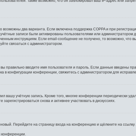
льзователей. Также возможно, что он заблокировал ваш IP-адрес или запрет
то возможны два варианта. Если включена поддержка COPPA и при регистрации
 учётные записи были активированы пользователями или администратором д
ченным инструкциям. Если email-сообщение не получено, то возможно, что в
буйте связаться с администратором.
 вы правильно вводите имя пользователя и пароль. Если данные введены пра
бка в конфигурации конференции, свяжитесь с администратором для исправле
лил вашу учётную запись. Кроме того, многие конференции периодически уд
 зарегистрироваться снова и активнее участвовать в дискуссиях.
ь новый. Перейдите на страницу входа на конференцию и щёлкните на ссылку
м конференции.