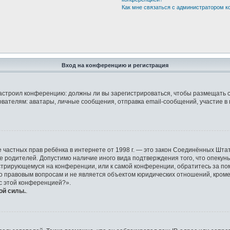
Как мне связаться с администратором 
Вход на конференцию и регистрация
р настроил конференцию: должны ли вы зарегистрироваться, чтобы размещать 
елям: аватары, личные сообщения, отправка email-сообщений, участие в груп
защите частных прав ребёнка в интернете от 1998 г. — это закон Соединённых 
ие родителей. Допустимо наличие иного вида подтверждения того, что опек
гистрирующемуся на конференции, или к самой конференции, обратитесь за по
правовым вопросам и не является объектом юридических отношений, кроме у
 с этой конференцией?».
ой силы.
.