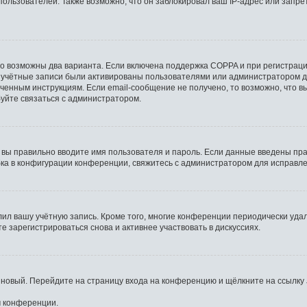
льзователей. Также возможно, что он заблокировал ваш IP-адрес или запрет
то возможны два варианта. Если включена поддержка COPPA и при регистрации
 учётные записи были активированы пользователями или администратором д
ченным инструкциям. Если email-сообщение не получено, то возможно, что в
буйте связаться с администратором.
 вы правильно вводите имя пользователя и пароль. Если данные введены пра
бка в конфигурации конференции, свяжитесь с администратором для исправле
лил вашу учётную запись. Кроме того, многие конференции периодически уд
 зарегистрироваться снова и активнее участвовать в дискуссиях.
ь новый. Перейдите на страницу входа на конференцию и щёлкните на ссылку
м конференции.