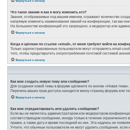
Вернуться к началу
Что такое звание и как я могу изменить его?
Звания, отображаемые под вашим именем, отражают количество созд
напрямую изменять наименования званий на конференции, так как они
На большинстве конференций это запрещено, и модератор или админи
Вернуться к началу
Когда я щёлкаю по ссылке «email», от меня требуют войти на конфе
Только зарегистрированные пользователи могут отправлять email-соо
того, чтобы предотвратить злоупотребления почтовой системой анон
Вернуться к началу
Как мне создать новую тему или сообщение?
Для создания новой темы в форуме щёлкните по кнопке «Новая тема».
Перечень ваших прав доступа находится внизу страниц форума или те
Вернуться к началу
Как мне отредактировать или удалить сообщение?
Если вы не являетесь администратором или модератором конференции,
соответствующем сообщении, иногда только в течение ограниченного в
правок, а также дату и время последней из них. Эта надпись не появ
Учтите, что обычные пользователи не могут удалить сообщение, если на