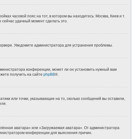
йках часовой пояс на тот, в котором вы находитесь: Москва, Киев и т.
о сейчас удачный момент сделать это.
 сервере. Уведомите администратора для устранения проблемы.
дминистратора конференции, может ли он установить нужный вам
ожете получить на сайте
phpBB
®.
атики или точки, указывающие на то, сколько сообщений вы оставили,
еля.
алённая аватара» или «Загружаемая аватара». От администратора
администратором конференции для выяснения причин.