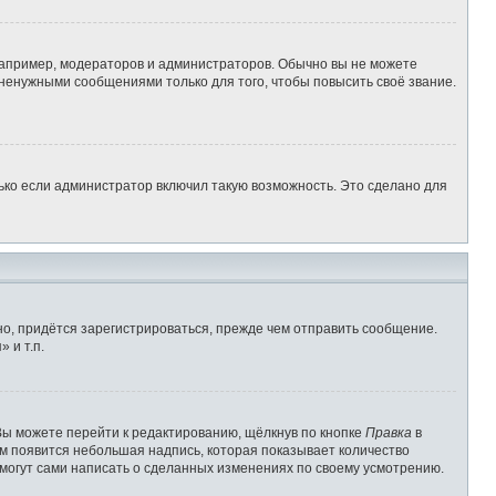
апример, модераторов и администраторов. Обычно вы не можете
ненужными сообщениями только для того, чтобы повысить своё звание.
ько если администратор включил такую возможность. Это сделано для
о, придётся зарегистрироваться, прежде чем отправить сообщение.
 и т.п.
Вы можете перейти к редактированию, щёлкнув по кнопке
Правка
в
им появится небольшая надпись, которая показывает количество
 могут сами написать о сделанных изменениях по своему усмотрению.