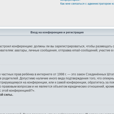
Как мне связаться с администратором 
Вход на конференцию и регистрация
р настроил конференцию: должны ли вы зарегистрироваться, чтобы размещать 
елям: аватары, личные сообщения, отправка email-сообщений, участие в груп
защите частных прав ребёнка в интернете от 1998 г. — это закон Соединённых 
ие родителей. Допустимо наличие иного вида подтверждения того, что опек
гистрирующемуся на конференции, или к самой конференции, обратитесь за по
правовым вопросам и не является объектом юридических отношений, кроме у
 с этой конференцией?».
ой силы.
.