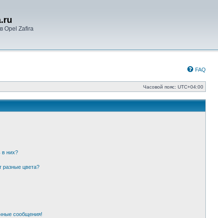
.ru
 Opel Zafira
FAQ
Часовой пояс:
UTC+04:00
 в них?
т разные цвета?
чные сообщения!