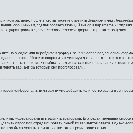
в личном разделе. После этого вы можете отметить флажком пункт
Присоедин
м вашим сообщениям, сделав соответствующий выбор в параграфе «Отправка
ниях, убрав флажок
Присоединить подпись
в форме отправки сообщения.
ните на вкладке или перейдите в форму
Создать опрос
под основной формой
создание опросов. Укажите вопрос и как минимум два варианта ответа в соот
о вариантов, которые могут выбрать пользователи при голосовании, с помощь
изменять вариант, за который они проголосовали.
ратором конференции. Если вам нужно добавить количество вариантов, прев
здателями, модераторами или администраторами. Для редактирования опроса 
е удалить опрос или отредактировать любой из вариантов ответа. Однако есл
ы нельзя было менять варианты ответов во время голосования.