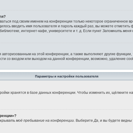
ля?
аваться под своим именем на конференции только некоторое ограниченное вре
дилось вводить имя пользователя и пароль каждый раз, вы можете отметить
иблиотеке, интернет-кафе, университете и т. д. Если пункт
Запомнить меня
я авторизованным на этой конференции, а также выполняют другие функции,
ти со входом или выходом на данной конференции, возможно, удаление cook
Параметры и настройки пользователя
ройки хранятся в базе данных конференции. Чтобы изменить их, щёлкните н
еренции»?
крывать моё пребывание на конференции
. Выберите
Да
, и вы будете видны