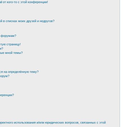
l от кого-то с этой конференции!
й в списках моих друзей и недругов?
и форумам?
стую страницу!
и?
ные мной темы?
ься на определённую тему?
форум?
ференции?
рректного использования и/или юридических вопросов, связанных с этой