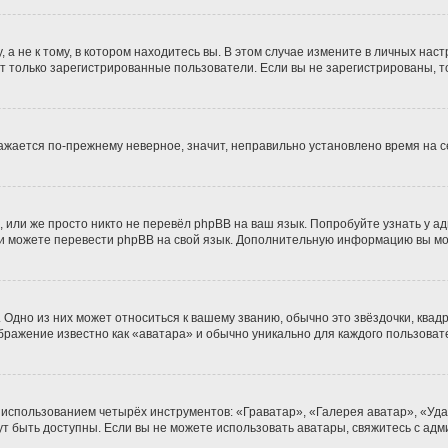
 не к тому, в котором находитесь вы. В этом случае измените в личных настро
гут только зарегистрированные пользователи. Если вы не зарегистрированы, т
бражается по-прежнему неверное, значит, неправильно установлено время на
 или же просто никто не перевёл phpBB на ваш язык. Попробуйте узнать у а
сами можете перевести phpBB на свой язык. Дополнительную информацию вы м
Одно из них может относиться к вашему званию, обычно это звёздочки, квадр
ображение известно как «аватара» и обычно уникально для каждого пользоват
 использованием четырёх инструментов: «Граватар», «Галерея аватар», «Уд
огут быть доступны. Если вы не можете использовать аватары, свяжитесь с 