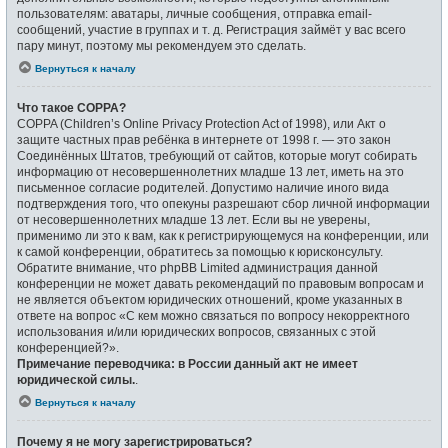
пользователям: аватары, личные сообщения, отправка email-
сообщений, участие в группах и т. д. Регистрация займёт у вас всего
пару минут, поэтому мы рекомендуем это сделать.
Вернуться к началу
Что такое COPPA?
COPPA (Children’s Online Privacy Protection Act of 1998), или Акт о
защите частных прав ребёнка в интернете от 1998 г. — это закон
Соединённых Штатов, требующий от сайтов, которые могут собирать
информацию от несовершеннолетних младше 13 лет, иметь на это
письменное согласие родителей. Допустимо наличие иного вида
подтверждения того, что опекуны разрешают сбор личной информации
от несовершеннолетних младше 13 лет. Если вы не уверены,
применимо ли это к вам, как к регистрирующемуся на конференции, или
к самой конференции, обратитесь за помощью к юрисконсульту.
Обратите внимание, что phpBB Limited администрация данной
конференции не может давать рекомендаций по правовым вопросам и
не является объектом юридических отношений, кроме указанных в
ответе на вопрос «С кем можно связаться по вопросу некорректного
использования и/или юридических вопросов, связанных с этой
конференцией?».
Примечание переводчика: в России данный акт не имеет
юридической силы.
.
Вернуться к началу
Почему я не могу зарегистрироваться?