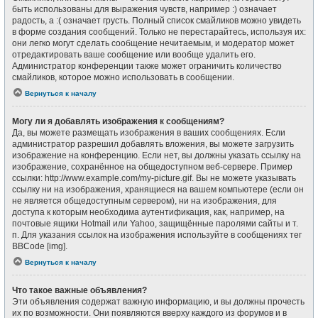
быть использованы для выражения чувств, например :) означает
радость, а :( означает грусть. Полный список смайликов можно увидеть
в форме создания сообщений. Только не перестарайтесь, используя их:
они легко могут сделать сообщение нечитаемым, и модератор может
отредактировать ваше сообщение или вообще удалить его.
Администратор конференции также может ограничить количество
смайликов, которое можно использовать в сообщении.
Вернуться к началу
Могу ли я добавлять изображения к сообщениям?
Да, вы можете размещать изображения в ваших сообщениях. Если
администратор разрешил добавлять вложения, вы можете загрузить
изображение на конференцию. Если нет, вы должны указать ссылку на
изображение, сохранённое на общедоступном веб-сервере. Пример
ссылки: http://www.example.com/my-picture.gif. Вы не можете указывать
ссылку ни на изображения, хранящиеся на вашем компьютере (если он
не является общедоступным сервером), ни на изображения, для
доступа к которым необходима аутентификация, как, например, на
почтовые ящики Hotmail или Yahoo, защищённые паролями сайты и т.
п. Для указания ссылок на изображения используйте в сообщениях тег
BBCode [img].
Вернуться к началу
Что такое важные объявления?
Эти объявления содержат важную информацию, и вы должны прочесть
их по возможности. Они появляются вверху каждого из форумов и в