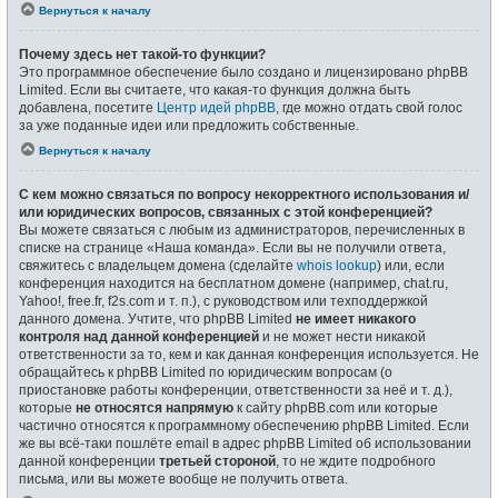
Вернуться к началу
Почему здесь нет такой-то функции?
Это программное обеспечение было создано и лицензировано phpBB
Limited. Если вы считаете, что какая-то функция должна быть
добавлена, посетите
Центр идей phpBB
, где можно отдать свой голос
за уже поданные идеи или предложить собственные.
Вернуться к началу
С кем можно связаться по вопросу некорректного использования и/
или юридических вопросов, связанных с этой конференцией?
Вы можете связаться с любым из администраторов, перечисленных в
списке на странице «Наша команда». Если вы не получили ответа,
свяжитесь с владельцем домена (сделайте
whois lookup
) или, если
конференция находится на бесплатном домене (например, chat.ru,
Yahoo!, free.fr, f2s.com и т. п.), с руководством или техподдержкой
данного домена. Учтите, что phpBB Limited
не имеет никакого
контроля над данной конференцией
и не может нести никакой
ответственности за то, кем и как данная конференция используется. Не
обращайтесь к phpBB Limited по юридическим вопросам (о
приостановке работы конференции, ответственности за неё и т. д.),
которые
не относятся напрямую
к сайту phpBB.com или которые
частично относятся к программному обеспечению phpBB Limited. Если
же вы всё-таки пошлёте email в адрес phpBB Limited об использовании
данной конференции
третьей стороной
, то не ждите подробного
письма, или вы можете вообще не получить ответа.