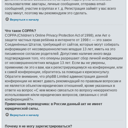
пользователям: аватары, личные сообщения, отправка email-
сообщений, участие в группах и т. д. Регистрация займёт у вас всего
пару минут, поэтому мы рекомендуем это сделать.
Вернуться к началу
Что такое COPPA?
COPPA (Children’s Online Privacy Protection Act of 1998), или Акт о
защите частных прав ребёнка в интернете от 1998 г. — это закон
Соединённых Штатов, требующий от сайтов, которые могут собирать
информацию от несовершеннолетних младше 13 лет, иметь на это
письменное согласие родителей. Допустимо наличие иного вида
подтверждения того, что опекуны разрешают сбор личной информации
от несовершеннолетних младше 13 лет. Если вы не уверены,
применимо ли это к вам, как к регистрирующемуся на конференции, или
к самой конференции, обратитесь за помощью к юрисконсульту.
Обратите внимание, что phpBB Limited администрация данной
конференции не может давать рекомендаций по правовым вопросам и
не является объектом юридических отношений, кроме указанных в
ответе на вопрос «С кем можно связаться по вопросу некорректного
использования и/или юридических вопросов, связанных с этой
конференцией?».
Примечание переводчика: в России данный акт не имеет
юридической силы.
.
Вернуться к началу
Почему я не могу зарегистрироваться?