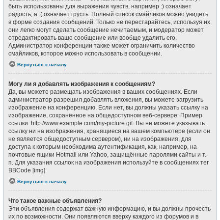
быть использованы для выражения чувств, например :) означает
радость, а :( означает грусть. Полный список смайликов можно увидеть
в форме создания сообщений. Только не перестарайтесь, используя их:
они легко могут сделать сообщение нечитаемым, и модератор может
отредактировать ваше сообщение или вообще удалить его.
Администратор конференции также может ограничить количество
смайликов, которое можно использовать в сообщении.
Вернуться к началу
Могу ли я добавлять изображения к сообщениям?
Да, вы можете размещать изображения в ваших сообщениях. Если
администратор разрешил добавлять вложения, вы можете загрузить
изображение на конференцию. Если нет, вы должны указать ссылку на
изображение, сохранённое на общедоступном веб-сервере. Пример
ссылки: http://www.example.com/my-picture.gif. Вы не можете указывать
ссылку ни на изображения, хранящиеся на вашем компьютере (если он
не является общедоступным сервером), ни на изображения, для
доступа к которым необходима аутентификация, как, например, на
почтовые ящики Hotmail или Yahoo, защищённые паролями сайты и т.
п. Для указания ссылок на изображения используйте в сообщениях тег
BBCode [img].
Вернуться к началу
Что такое важные объявления?
Эти объявления содержат важную информацию, и вы должны прочесть
их по возможности. Они появляются вверху каждого из форумов и в