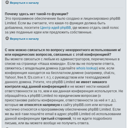
Вернуться к началу
Почему здесь нет такой-то функции?
Это программное обеспечение было создано и лицензировано phpBB
Limited. Если вы считаете, что какая-то функция должна быть
добавлена, посетите
Центр идей phpBB
, где можно отдать свой голос
за уже поданные идеи или предложить собственные.
Вернуться к началу
С кем можно связаться по вопросу некорректного использования и/
или юридических вопросов, связанных с этой конференцией?
Вы можете связаться с любым из администраторов, перечисленных в
списке на странице «Наша команда». Если вы не получили ответа,
свяжитесь с владельцем домена (сделайте
whois lookup
) или, если
конференция находится на бесплатном домене (например, chat.ru,
Yahoo!, free.fr, f2s.com и т. п.), с руководством или техподдержкой
данного домена. Учтите, что phpBB Limited
не имеет никакого
контроля над данной конференцией
и не может нести никакой
ответственности за то, кем и как данная конференция используется. Не
обращайтесь к phpBB Limited по юридическим вопросам (о
приостановке работы конференции, ответственности за неё и т. д.),
которые
не относятся напрямую
к сайту phpBB.com или которые
частично относятся к программному обеспечению phpBB Limited. Если
же вы всё-таки пошлёте email в адрес phpBB Limited об использовании
данной конференции
третьей стороной
, то не ждите подробного
письма, или вы можете вообще не получить ответа.