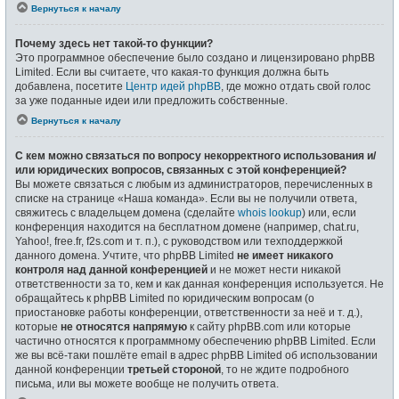
Вернуться к началу
Почему здесь нет такой-то функции?
Это программное обеспечение было создано и лицензировано phpBB
Limited. Если вы считаете, что какая-то функция должна быть
добавлена, посетите
Центр идей phpBB
, где можно отдать свой голос
за уже поданные идеи или предложить собственные.
Вернуться к началу
С кем можно связаться по вопросу некорректного использования и/
или юридических вопросов, связанных с этой конференцией?
Вы можете связаться с любым из администраторов, перечисленных в
списке на странице «Наша команда». Если вы не получили ответа,
свяжитесь с владельцем домена (сделайте
whois lookup
) или, если
конференция находится на бесплатном домене (например, chat.ru,
Yahoo!, free.fr, f2s.com и т. п.), с руководством или техподдержкой
данного домена. Учтите, что phpBB Limited
не имеет никакого
контроля над данной конференцией
и не может нести никакой
ответственности за то, кем и как данная конференция используется. Не
обращайтесь к phpBB Limited по юридическим вопросам (о
приостановке работы конференции, ответственности за неё и т. д.),
которые
не относятся напрямую
к сайту phpBB.com или которые
частично относятся к программному обеспечению phpBB Limited. Если
же вы всё-таки пошлёте email в адрес phpBB Limited об использовании
данной конференции
третьей стороной
, то не ждите подробного
письма, или вы можете вообще не получить ответа.