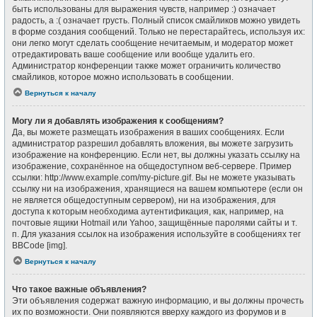
быть использованы для выражения чувств, например :) означает
радость, а :( означает грусть. Полный список смайликов можно увидеть
в форме создания сообщений. Только не перестарайтесь, используя их:
они легко могут сделать сообщение нечитаемым, и модератор может
отредактировать ваше сообщение или вообще удалить его.
Администратор конференции также может ограничить количество
смайликов, которое можно использовать в сообщении.
Вернуться к началу
Могу ли я добавлять изображения к сообщениям?
Да, вы можете размещать изображения в ваших сообщениях. Если
администратор разрешил добавлять вложения, вы можете загрузить
изображение на конференцию. Если нет, вы должны указать ссылку на
изображение, сохранённое на общедоступном веб-сервере. Пример
ссылки: http://www.example.com/my-picture.gif. Вы не можете указывать
ссылку ни на изображения, хранящиеся на вашем компьютере (если он
не является общедоступным сервером), ни на изображения, для
доступа к которым необходима аутентификация, как, например, на
почтовые ящики Hotmail или Yahoo, защищённые паролями сайты и т.
п. Для указания ссылок на изображения используйте в сообщениях тег
BBCode [img].
Вернуться к началу
Что такое важные объявления?
Эти объявления содержат важную информацию, и вы должны прочесть
их по возможности. Они появляются вверху каждого из форумов и в