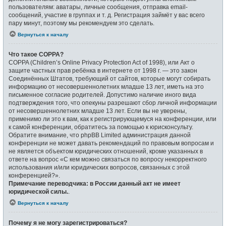
пользователям: аватары, личные сообщения, отправка email-
сообщений, участие в группах и т. д. Регистрация займёт у вас всего
пару минут, поэтому мы рекомендуем это сделать.
Вернуться к началу
Что такое COPPA?
COPPA (Children’s Online Privacy Protection Act of 1998), или Акт о
защите частных прав ребёнка в интернете от 1998 г. — это закон
Соединённых Штатов, требующий от сайтов, которые могут собирать
информацию от несовершеннолетних младше 13 лет, иметь на это
письменное согласие родителей. Допустимо наличие иного вида
подтверждения того, что опекуны разрешают сбор личной информации
от несовершеннолетних младше 13 лет. Если вы не уверены,
применимо ли это к вам, как к регистрирующемуся на конференции, или
к самой конференции, обратитесь за помощью к юрисконсульту.
Обратите внимание, что phpBB Limited администрация данной
конференции не может давать рекомендаций по правовым вопросам и
не является объектом юридических отношений, кроме указанных в
ответе на вопрос «С кем можно связаться по вопросу некорректного
использования и/или юридических вопросов, связанных с этой
конференцией?».
Примечание переводчика: в России данный акт не имеет
юридической силы.
.
Вернуться к началу
Почему я не могу зарегистрироваться?