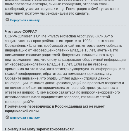
пользователям: аватары, личные сообщения, отправка email-
сообщений, участие в группах и т. д. Регистрация займёт у вас всего
пару минут, поэтому мы рекомендуем это сделать.
Вернуться к началу
Что такое COPPA?
COPPA (Children’s Online Privacy Protection Act of 1998), или Акт о
защите частных прав ребёнка в интернете от 1998 г. — это закон
Соединённых Штатов, требующий от сайтов, которые могут собирать
информацию от несовершеннолетних младше 13 лет, иметь на это
письменное согласие родителей. Допустимо наличие иного вида
подтверждения того, что опекуны разрешают сбор личной информации
от несовершеннолетних младше 13 лет. Если вы не уверены,
применимо ли это к вам, как к регистрирующемуся на конференции, или
к самой конференции, обратитесь за помощью к юрисконсульту.
Обратите внимание, что phpBB Limited администрация данной
конференции не может давать рекомендаций по правовым вопросам и
не является объектом юридических отношений, кроме указанных в
ответе на вопрос «С кем можно связаться по вопросу некорректного
использования и/или юридических вопросов, связанных с этой
конференцией?».
Примечание переводчика: в России данный акт не имеет
юридической силы.
.
Вернуться к началу
Почему я не могу зарегистрироваться?