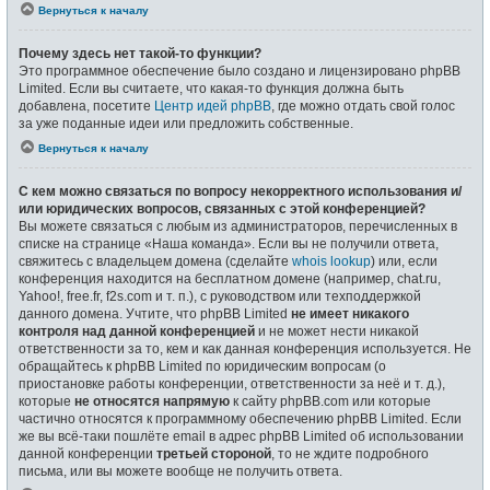
Вернуться к началу
Почему здесь нет такой-то функции?
Это программное обеспечение было создано и лицензировано phpBB
Limited. Если вы считаете, что какая-то функция должна быть
добавлена, посетите
Центр идей phpBB
, где можно отдать свой голос
за уже поданные идеи или предложить собственные.
Вернуться к началу
С кем можно связаться по вопросу некорректного использования и/
или юридических вопросов, связанных с этой конференцией?
Вы можете связаться с любым из администраторов, перечисленных в
списке на странице «Наша команда». Если вы не получили ответа,
свяжитесь с владельцем домена (сделайте
whois lookup
) или, если
конференция находится на бесплатном домене (например, chat.ru,
Yahoo!, free.fr, f2s.com и т. п.), с руководством или техподдержкой
данного домена. Учтите, что phpBB Limited
не имеет никакого
контроля над данной конференцией
и не может нести никакой
ответственности за то, кем и как данная конференция используется. Не
обращайтесь к phpBB Limited по юридическим вопросам (о
приостановке работы конференции, ответственности за неё и т. д.),
которые
не относятся напрямую
к сайту phpBB.com или которые
частично относятся к программному обеспечению phpBB Limited. Если
же вы всё-таки пошлёте email в адрес phpBB Limited об использовании
данной конференции
третьей стороной
, то не ждите подробного
письма, или вы можете вообще не получить ответа.