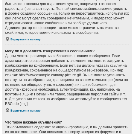
быть использованы для выражения чувств, например :) означает
радость, а :( означает грусть. Полный список смайликов можно увидеть
в форме создания сообщений. Только не перестарайтесь, используя их:
они легко могут сделать сообщение нечитаемым, и модератор может
отредактировать ваше сообщение или вообще удалить его.
Администратор конференции также может ограничить количество
смайликов, которое можно использовать в сообщении.
Вернуться к началу
Могу ли я добавлять изображения к сообщениям?
Да, вы можете размещать изображения в ваших сообщениях. Если
администратор разрешил добавлять вложения, вы можете загрузить
изображение на конференцию. Если нет, вы должны указать ссылку на
изображение, сохранённое на общедоступном веб-сервере. Пример
ссылки: http://www.example.com/my-picture.gif. Вы не можете указывать
ссылку ни на изображения, хранящиеся на вашем компьютере (если он
не является общедоступным сервером), ни на изображения, для
доступа к которым необходима аутентификация, как, например, на
почтовые ящики Hotmail или Yahoo, защищённые паролями сайты и т.
п. Для указания ссылок на изображения используйте в сообщениях тег
BBCode [img].
Вернуться к началу
Что такое важные объявления?
Эти объявления содержат важную информацию, и вы должны прочесть
их по возможности. Они появляются вверху каждого из форумов и в