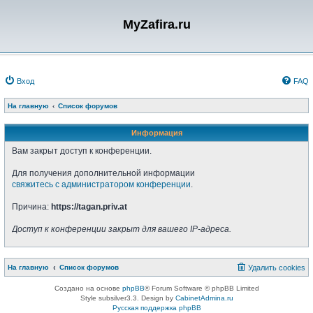
MyZafira.ru
Вход
FAQ
На главную
Список форумов
Информация
Вам закрыт доступ к конференции.
Для получения дополнительной информации
свяжитесь с администратором конференции
.
Причина:
https://tagan.priv.at
Доступ к конференции закрыт для вашего IP-адреса.
На главную
Список форумов
Удалить cookies
Создано на основе
phpBB
® Forum Software © phpBB Limited
Style subsilver3.3. Design by
CabinetAdmina.ru
Русская поддержка phpBB