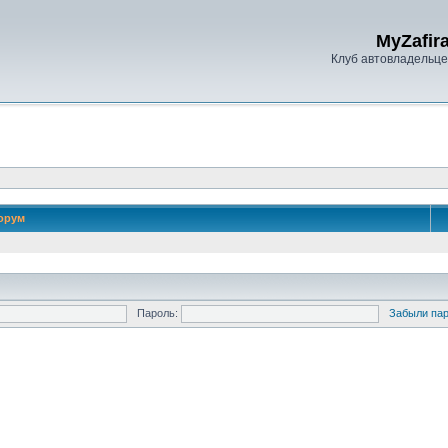
MyZafira
Клуб автовладельцев
орум
Пароль:
Забыли па