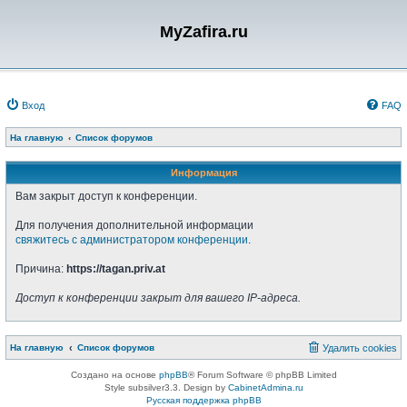
MyZafira.ru
Вход
FAQ
На главную
Список форумов
Информация
Вам закрыт доступ к конференции.
Для получения дополнительной информации
свяжитесь с администратором конференции
.
Причина:
https://tagan.priv.at
Доступ к конференции закрыт для вашего IP-адреса.
На главную
Список форумов
Удалить cookies
Создано на основе
phpBB
® Forum Software © phpBB Limited
Style subsilver3.3. Design by
CabinetAdmina.ru
Русская поддержка phpBB