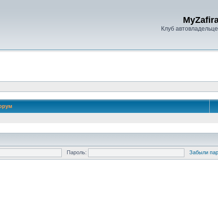
MyZafira
Клуб автовладельцев
орум
Пароль:
Забыли па