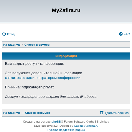
MyZafira.ru
Вход
FAQ
На главную
Список форумов
Информация
Вам закрыт доступ к конференции.
Для получения дополнительной информации
свяжитесь с администратором конференции
.
Причина:
https://tagan.priv.at
Доступ к конференции закрыт для вашего IP-адреса.
На главную
Список форумов
Удалить cookies
Создано на основе
phpBB
® Forum Software © phpBB Limited
Style subsilver3.3. Design by
CabinetAdmina.ru
Русская поддержка phpBB