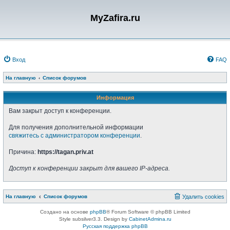
MyZafira.ru
Вход
FAQ
На главную
Список форумов
Информация
Вам закрыт доступ к конференции.
Для получения дополнительной информации
свяжитесь с администратором конференции
.
Причина:
https://tagan.priv.at
Доступ к конференции закрыт для вашего IP-адреса.
На главную
Список форумов
Удалить cookies
Создано на основе
phpBB
® Forum Software © phpBB Limited
Style subsilver3.3. Design by
CabinetAdmina.ru
Русская поддержка phpBB