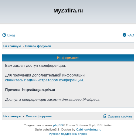
MyZafira.ru
Вход
FAQ
На главную
Список форумов
Информация
Вам закрыт доступ к конференции.
Для получения дополнительной информации
свяжитесь с администратором конференции
.
Причина:
https://tagan.priv.at
Доступ к конференции закрыт для вашего IP-адреса.
На главную
Список форумов
Удалить cookies
Создано на основе
phpBB
® Forum Software © phpBB Limited
Style subsilver3.3. Design by
CabinetAdmina.ru
Русская поддержка phpBB