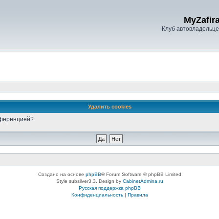
MyZafira
Клуб автовладельцев
Удалить cookies
онференцией?
Создано на основе
phpBB
® Forum Software © phpBB Limited
Style subsilver3.3. Design by
CabinetAdmina.ru
Русская поддержка phpBB
Конфиденциальность
|
Правила