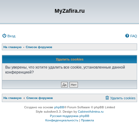
MyZafira.ru
Вход
FAQ
На главную
Список форумов
Удалить cookies
Вы уверены, что хотите удалить все cookie, установленные данной
конференцией?
На главную
Список форумов
Удалить cookies
Создано на основе
phpBB
® Forum Software © phpBB Limited
Style subsilver3.3. Design by
CabinetAdmina.ru
Русская поддержка phpBB
Конфиденциальность
|
Правила