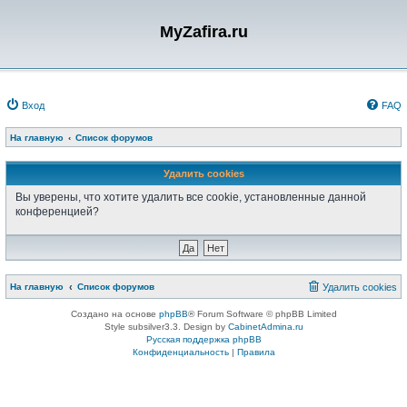
MyZafira.ru
Вход
FAQ
На главную
Список форумов
Удалить cookies
Вы уверены, что хотите удалить все cookie, установленные данной
конференцией?
На главную
Список форумов
Удалить cookies
Создано на основе
phpBB
® Forum Software © phpBB Limited
Style subsilver3.3. Design by
CabinetAdmina.ru
Русская поддержка phpBB
Конфиденциальность
|
Правила