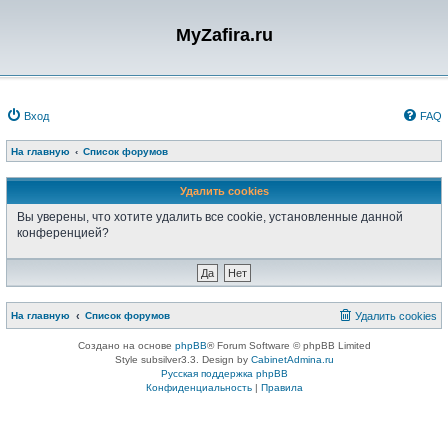
MyZafira.ru
Вход
FAQ
На главную
Список форумов
Удалить cookies
Вы уверены, что хотите удалить все cookie, установленные данной
конференцией?
На главную
Список форумов
Удалить cookies
Создано на основе
phpBB
® Forum Software © phpBB Limited
Style subsilver3.3. Design by
CabinetAdmina.ru
Русская поддержка phpBB
Конфиденциальность
|
Правила