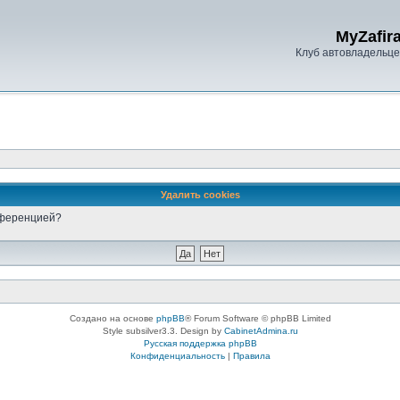
MyZafira
Клуб автовладельцев
Удалить cookies
онференцией?
Создано на основе
phpBB
® Forum Software © phpBB Limited
Style subsilver3.3. Design by
CabinetAdmina.ru
Русская поддержка phpBB
Конфиденциальность
|
Правила