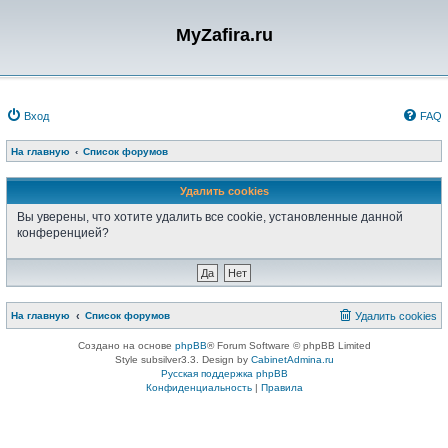
MyZafira.ru
Вход
FAQ
На главную
Список форумов
Удалить cookies
Вы уверены, что хотите удалить все cookie, установленные данной
конференцией?
На главную
Список форумов
Удалить cookies
Создано на основе
phpBB
® Forum Software © phpBB Limited
Style subsilver3.3. Design by
CabinetAdmina.ru
Русская поддержка phpBB
Конфиденциальность
|
Правила