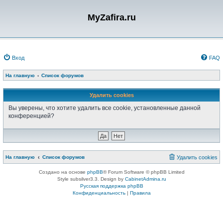
MyZafira.ru
Вход
FAQ
На главную
Список форумов
Удалить cookies
Вы уверены, что хотите удалить все cookie, установленные данной
конференцией?
На главную
Список форумов
Удалить cookies
Создано на основе
phpBB
® Forum Software © phpBB Limited
Style subsilver3.3. Design by
CabinetAdmina.ru
Русская поддержка phpBB
Конфиденциальность
|
Правила