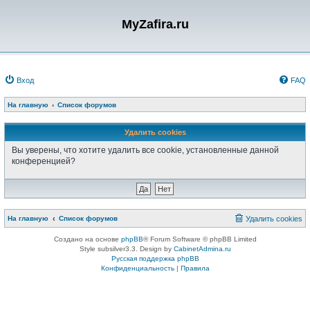
MyZafira.ru
Вход
FAQ
На главную
Список форумов
Удалить cookies
Вы уверены, что хотите удалить все cookie, установленные данной
конференцией?
На главную
Список форумов
Удалить cookies
Создано на основе
phpBB
® Forum Software © phpBB Limited
Style subsilver3.3. Design by
CabinetAdmina.ru
Русская поддержка phpBB
Конфиденциальность
|
Правила