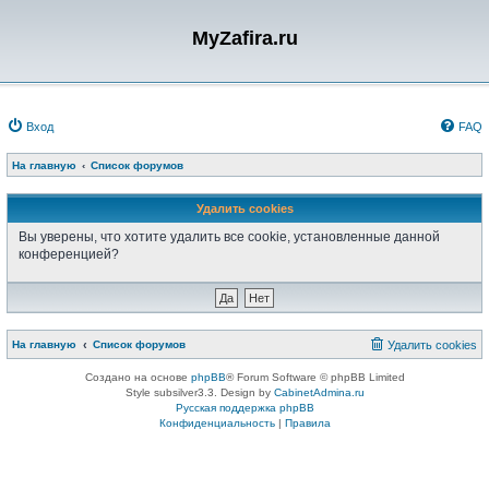
MyZafira.ru
Вход
FAQ
На главную
Список форумов
Удалить cookies
Вы уверены, что хотите удалить все cookie, установленные данной
конференцией?
На главную
Список форумов
Удалить cookies
Создано на основе
phpBB
® Forum Software © phpBB Limited
Style subsilver3.3. Design by
CabinetAdmina.ru
Русская поддержка phpBB
Конфиденциальность
|
Правила