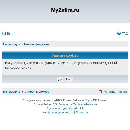
MyZafira.ru
Вход
FAQ
На главную
Список форумов
Удалить cookies
Вы уверены, что хотите удалить все cookie, установленные данной
конференцией?
На главную
Список форумов
Удалить cookies
Создано на основе
phpBB
® Forum Software © phpBB Limited
Style subsilver3.3. Design by
CabinetAdmina.ru
Русская поддержка phpBB
Конфиденциальность
|
Правила