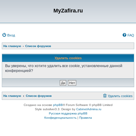
MyZafira.ru
Вход
FAQ
На главную
Список форумов
Удалить cookies
Вы уверены, что хотите удалить все cookie, установленные данной
конференцией?
На главную
Список форумов
Удалить cookies
Создано на основе
phpBB
® Forum Software © phpBB Limited
Style subsilver3.3. Design by
CabinetAdmina.ru
Русская поддержка phpBB
Конфиденциальность
|
Правила