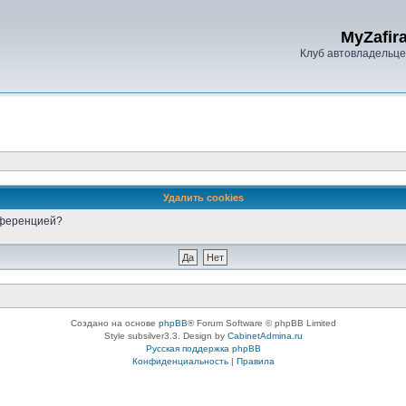
MyZafira
Клуб автовладельцев
Удалить cookies
онференцией?
Создано на основе
phpBB
® Forum Software © phpBB Limited
Style subsilver3.3. Design by
CabinetAdmina.ru
Русская поддержка phpBB
Конфиденциальность
|
Правила