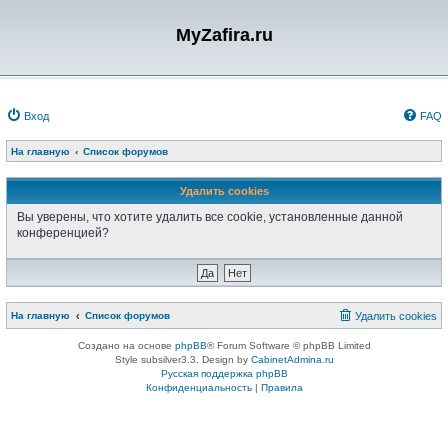
MyZafira.ru
Вход
FAQ
На главную
Список форумов
Удалить cookies
Вы уверены, что хотите удалить все cookie, установленные данной
конференцией?
На главную
Список форумов
Удалить cookies
Создано на основе
phpBB
® Forum Software © phpBB Limited
Style subsilver3.3. Design by
CabinetAdmina.ru
Русская поддержка phpBB
Конфиденциальность
|
Правила