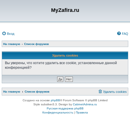
MyZafira.ru
Вход
FAQ
На главную
Список форумов
Удалить cookies
Вы уверены, что хотите удалить все cookie, установленные данной
конференцией?
На главную
Список форумов
Удалить cookies
Создано на основе
phpBB
® Forum Software © phpBB Limited
Style subsilver3.3. Design by
CabinetAdmina.ru
Русская поддержка phpBB
Конфиденциальность
|
Правила