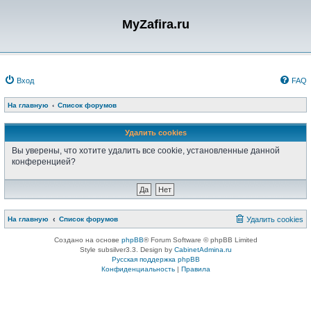
MyZafira.ru
Вход
FAQ
На главную
Список форумов
Удалить cookies
Вы уверены, что хотите удалить все cookie, установленные данной
конференцией?
На главную
Список форумов
Удалить cookies
Создано на основе
phpBB
® Forum Software © phpBB Limited
Style subsilver3.3. Design by
CabinetAdmina.ru
Русская поддержка phpBB
Конфиденциальность
|
Правила