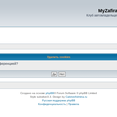
MyZafira
Клуб автовладельцев
Удалить cookies
онференцией?
Создано на основе
phpBB
® Forum Software © phpBB Limited
Style subsilver3.3. Design by
CabinetAdmina.ru
Русская поддержка phpBB
Конфиденциальность
|
Правила