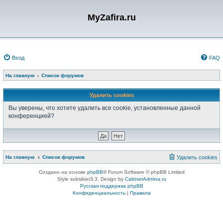
MyZafira.ru
Вход
FAQ
На главную
Список форумов
Удалить cookies
Вы уверены, что хотите удалить все cookie, установленные данной
конференцией?
На главную
Список форумов
Удалить cookies
Создано на основе
phpBB
® Forum Software © phpBB Limited
Style subsilver3.3. Design by
CabinetAdmina.ru
Русская поддержка phpBB
Конфиденциальность
|
Правила